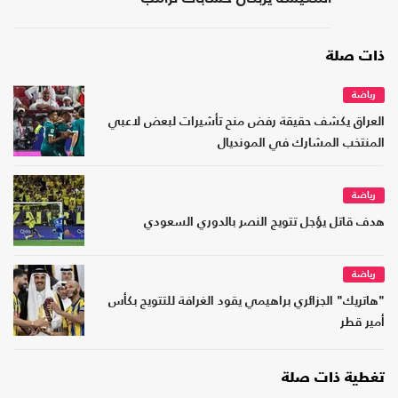
ذات صلة
رياضة
العراق يكشف حقيقة رفض منح تأشيرات لبعض لاعبي
المنتخب المشارك في المونديال
رياضة
هدف قاتل يؤجل تتويج النصر بالدوري السعودي
رياضة
"هاتريك" الجزائري براهيمي يقود الغرافة للتتويج بكأس
أمير قطر
تغطية ذات صلة