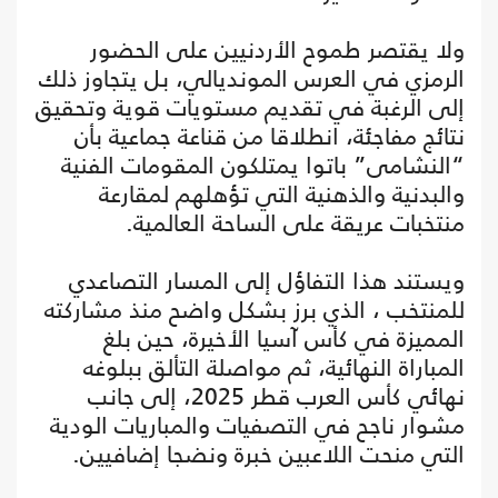
ولا يقتصر طموح الأردنيين على الحضور
الرمزي في العرس المونديالي، بل يتجاوز ذلك
إلى الرغبة في تقديم مستويات قوية وتحقيق
نتائج مفاجئة، انطلاقا من قناعة جماعية بأن
“النشامى” باتوا يمتلكون المقومات الفنية
والبدنية والذهنية التي تؤهلهم لمقارعة
منتخبات عريقة على الساحة العالمية.
ويستند هذا التفاؤل إلى المسار التصاعدي
للمنتخب ، الذي برز بشكل واضح منذ مشاركته
المميزة في كأس آسيا الأخيرة، حين بلغ
المباراة النهائية، ثم مواصلة التألق ببلوغه
نهائي كأس العرب قطر 2025، إلى جانب
مشوار ناجح في التصفيات والمباريات الودية
التي منحت اللاعبين خبرة ونضجا إضافيين.