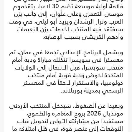
قائمة أولية موسعة تضم 30 لاعبا، يتقدمهم
موسى التعمري وعلي علوان، إلى جانب يزن
العرب ونزار الرشدان ويزيد أبو ليلى، في وقت
سيفتقد فيه المنتخب لخدمات يزن النعيمات
وأدهم القريشي بسبب الإصابة.
ويشمل البرنامج الإعدادي تجمعا في عمان، ثم
معسكرا في سويسرا تتخلله مباراة ودية أمام
منتخب سويسرا، قبل الانتقال إلى الولايات
المتحدة لخوض ودية قوية أمام منتخب
كولومبيا، والاستقرار لاحقاً في المعسكر
الرسمي بمدينة بورتلاند.
وبعيدا عن الضغوط، سيدخل المنتخب الأردني
مونديال 2026 بروح المغامرة والطموح،
مستفيدا من مشاركته الأولى لتحويل غياب
التوقعات إلى عنصر قوة، في ظل امتلاكه ما