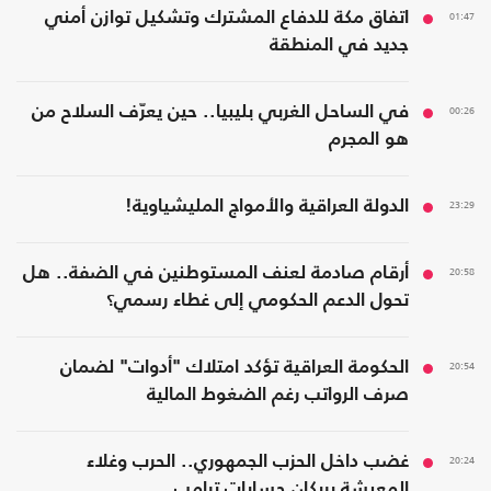
01:47
اتفاق مكة للدفاع المشترك وتشكيل توازن أمني
جديد في المنطقة
00:26
في الساحل الغربي بليبيا.. حين يعرّف السلاح من
هو المجرم
23:29
الدولة العراقية والأمواج المليشياوية!
20:58
أرقام صادمة لعنف المستوطنين في الضفة.. هل
تحول الدعم الحكومي إلى غطاء رسمي؟
20:54
الحكومة العراقية تؤكد امتلاك "أدوات" لضمان
صرف الرواتب رغم الضغوط المالية
20:24
غضب داخل الحزب الجمهوري.. الحرب وغلاء
المعيشة يربكان حسابات ترامب