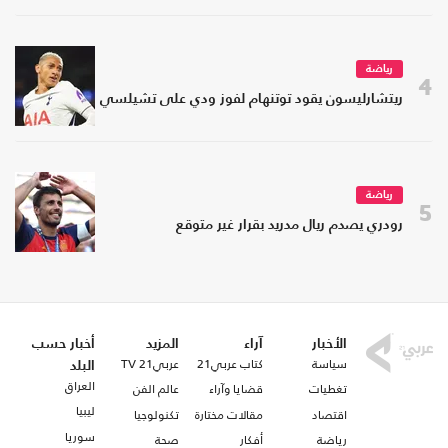
رياضة
4
ريتشارليسون يقود توتنهام لفوز ودي على تشيلسي
رياضة
5
رودري يصدم ريال مدريد بقرار غير متوقع
الأخبار
آراء
المزيد
أخبار حسب
سياسة
كتاب عربي21
عربي21 TV
البلد
العراق
تغطيات
قضايا وآراء
عالم الفن
ليبيا
اقتصاد
مقالات مختارة
تكنولوجيا
سوريا
رياضة
أفكار
صحة