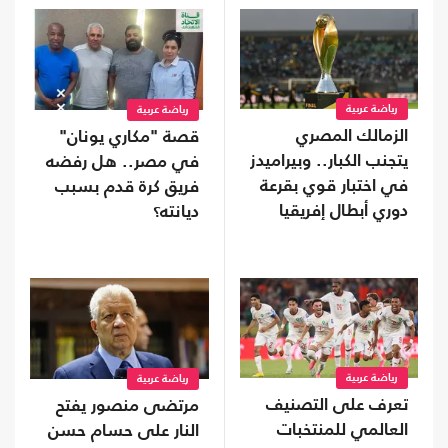
رياضة عربية
رياضة عربية
الزمالك المصري
قصة "مكاري يونان"
يتجنب الكبار.. وبيراميدز
في مصر.. هل رفضه
في اختبار قوي بقرعة
فريق كرة قدم بسبب
دوري أبطال إفريقيا
ديانته؟
رياضة عربية
رياضة عربية
تعرف على التصنيف
مرتضى منصور يفتح
العالمي للمنتخبات
النار على حسام حسن