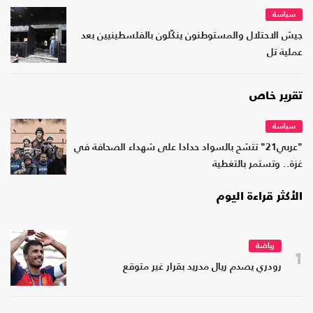
سياسة
جيش الاحتلال والمستوطنون ينكّلون بالفلسطينيين بعد
عملية تل
تقرير خاص
سياسة
"عربي21" تتشح بالسواد حدادا على شهداء الصحافة في
غزة.. وتستمر بالتغطية
الأكثر قراءة اليوم
رياضة
1
رودري يصدم ريال مدريد بقرار غير متوقع