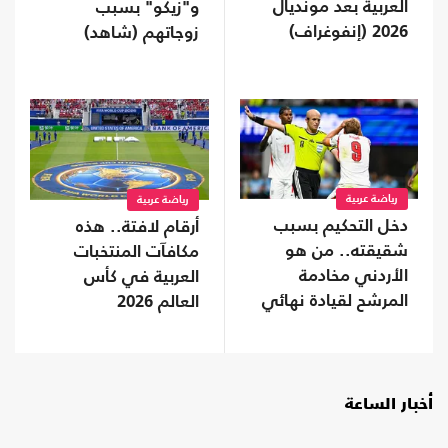
العربية بعد مونديال
و"زيكو" بسبب
2026 (إنفوغراف)
زوجاتهم (شاهد)
رياضة عربية
رياضة عربية
دخل التحكيم بسبب
أرقام لافتة.. هذه
شقيقته.. من هو
مكافآت المنتخبات
الأردني مخادمة
العربية في كأس
المرشح لقيادة نهائي
العالم 2026
المونديال؟
أخبار الساعة