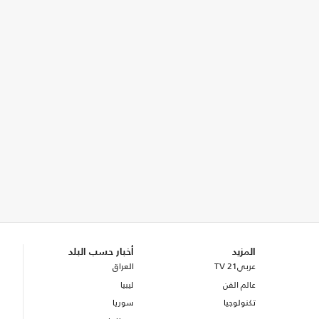
المزيد
أخبار حسب البلد
عربي21 TV
العراق
عالم الفن
ليبيا
تكنولوجيا
سوريا