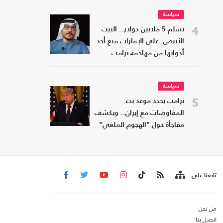
سياسة
4
تسلم 5 ملايين دولار.. البيت
الأبيض: على الإمارات منع أحد
أدواتها من مهاجمة ترامب
سياسة
5
ترامب يحدد موعد بدء
المفاوضات مع إيران.. ويكشف
مفاجأة حول "الهجوم الملغي"
تابعنا على
من نحن
اتصل بنا