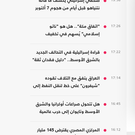
19:58
صحفي إسرائيلي يكشف ما قاله
نتنياهو قبل أيام من هجوم 7 أكتوبر
17:26
"اتفاق مكة".. هل هو "ناتو
إسلامي" يُسهم في تخفيف
الضغوط على أمريكا؟
17:22
قراءة إسرائيلية في التحالف الجديد
بالشرق الأوسط.. "دليل فقدان ثقة"
17:14
العراق يتفق مع ائتلاف تقوده
"شيفرون" على خط لنقل النفط إلى
موانئ سوريا والأردن
16:45
هل تتحول صراعات أوكرانيا والشرق
الأوسط وتايوان إلى حرب عالمية
واحدة؟
16:12
المركزي المصري يقترض 145 مليار