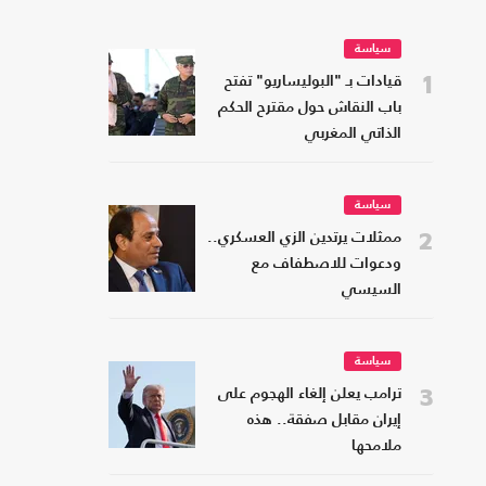
سياسة
1
قيادات بـ "البوليساريو" تفتح
باب النقاش حول مقترح الحكم
الذاتي المغربي
سياسة
2
ممثلات يرتدين الزي العسكري..
ودعوات للاصطفاف مع
السيسي
سياسة
3
ترامب يعلن إلغاء الهجوم على
إيران مقابل صفقة.. هذه
ملامحها