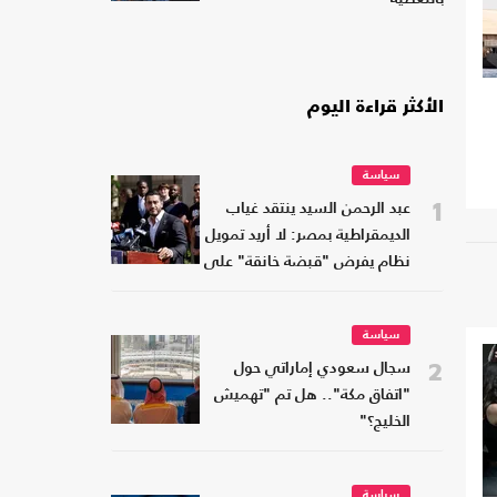
الأكثر قراءة اليوم
سياسة
1
عبد الرحمن السيد ينتقد غياب
الديمقراطية بمصر: لا أريد تمويل
نظام يفرض "قبضة خانقة" على
شعبه
سياسة
2
سجال سعودي إماراتي حول
"اتفاق مكة".. هل تم "تهميش
الخليج؟"
سياسة