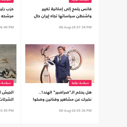
فانس يلمح إلى إمكانية تغيير
حزب رئي
واشنطن سياساتها تجاه إيران حال
مرشحه لر
رغبت طهران بذلك
الثلاثاء
6:40 PM
08-Aug-26
07:34 PM
سياسة دولية
سياسة دو
هل يحكم الـ"صراصير" الهند؟..
الجيش ال
نخبرك عن مشاهير وفنانين وصلوا
الشركات
إلى السلطة
المعارك
3:45 PM
08-Aug-26
05:36 PM