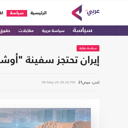
(current)
الرئيسية
سياسة
اق
سياسة
سياسة عربية
مقابلات
حقوق 
سياسة دولية
إيران تحتجز سفينة "أوش
لندن- عربي21
08-May-26
08:26 PM