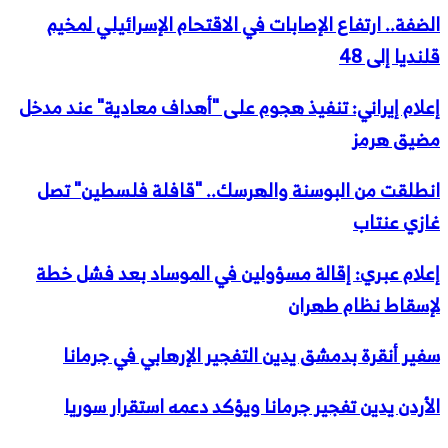
الضفة.. ارتفاع الإصابات في الاقتحام الإسرائيلي لمخيم
قلنديا إلى 48
إعلام إيراني: تنفيذ هجوم على "أهداف معادية" عند مدخل
مضيق هرمز
انطلقت من البوسنة والهرسك.. "قافلة فلسطين" تصل
غازي عنتاب
إعلام عبري: إقالة مسؤولين في الموساد بعد فشل خطة
لإسقاط نظام طهران
سفير أنقرة بدمشق يدين التفجير الإرهابي في جرمانا
الأردن يدين تفجير جرمانا ويؤكد دعمه استقرار سوريا