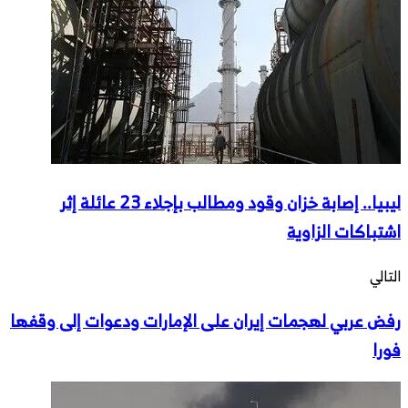
ليبيا.. إصابة خزان وقود ومطالب بإجلاء 23 عائلة إثر
اشتباكات الزاوية
التالي
رفض عربي لهجمات إيران على الإمارات ودعوات إلى وقفها
فورا