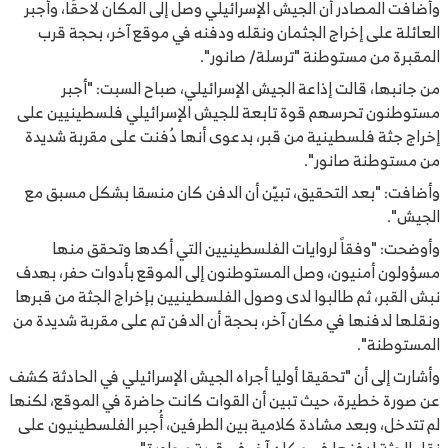
وأضافت المصادر أن الجيش الإسرائيلي وصل إلى المكان لاحقًا، وأجبر
العائلة على إخراج الجثمان ونقله ودفنه في موقع آخر، بحجة قرب
المقبرة من مستوطنة "ترسلة/ صانور".
من جانبها، قالت إذاعة الجيش الإسرائيلي، صباح السبت: "أجبر
مستوطنون تحرسهم قوة تابعة للجيش الإسرائيلي فلسطينيين على
إخراج جثة فلسطينية من قبر، بدعوى أنها دُفنت على مقربة شديدة
من مستوطنة صانور".
وأضافت: "بعد التحقيق، تبيّن أن الدفن كان منسقا بشكل مسبق مع
الجيش".
وأوضحت: "وفقاً لروايات الفلسطينيين التي أكدها وتحقق منها
مسؤولون أمنيون، وصل المستوطنون إلى الموقع بأدوات حفر، بهدف
نبش القبر، ثم طالبوا لدى وصول الفلسطينيين بإخراج الجثة من قبرها
ونقلها لدفنها في مكان آخر، بحجة أن الدفن تم على مقربة شديدة من
المستوطنة".
وأشارت إلى أن "تحقيقا أوليا أجراه الجيش الإسرائيلي في الحادثة كشف
عن صورة خطيرة، حيث تبين أن القوات كانت حاضرة في الموقع، لكنها
لم تتدخل، وبعد مشادة كلامية بين الطرفين، أُجبر الفلسطينيون على
نقل الجثة لدفنها في مكان آخر في قرية مجاورة".