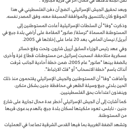
وبعد تحقيق الجيش الإسرائيلي، اتضح أن دفن الفلسطيني في هذا
الموقع كان بالتنسيق والموافقة المسبقة معه، وفق المصدر نفسه.​​​​​​​
وذكرت "وفا" أن السلطات الإسرائيلية أعادت المستوطنين إلى
المستوطنة المسماة "ترسلة/ صانور" المقامة على أراضي بلدة جبع في
أبريل/ نيسان الماضي، بعد 20 عاما على إخلائها في 2005.
وفي عهد رئيس الوزراء السابق أرييل شارون، وتحت وقع خسائر
عسكرية متلاحقة، انسحبت إسرائيل من مستوطنات قطاع غزة وأخرى
بالضفة بينها "صانور" عام 2005، ضمن خطة أحادية الجانب عُرفت
آنذاك باسم "خطة الانسحاب" أو "فك الارتباط".
وأضافت "وفا" أن المستوطنين والجيش الإسرائيلي يقتحمون منذ ذلك
الحين بلدتي جبع وسيلة الظهر في محافظة جنين بشكل متكرر،
وينفذون اعتداءات بحق الفلسطينيين.
كما أشارت إلى أن الجيش الإسرائيلي أخطر عدة محال تجارية على شارع
جنين - نابلس، تعود ملكيتها لسكان بلدة جبع، بالهدم بدعوى قربها
من المستوطنة.
وتشهد الضفة الغربية بما فيها القدس الشرقية تصاعدا في العمليات