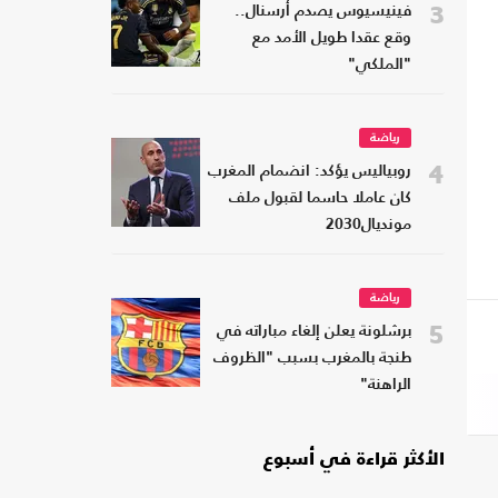
3
فينيسيوس يصدم أرسنال..
وقع عقدا طويل الأمد مع
"الملكي"
رياضة
4
روبياليس يؤكد: انضمام المغرب
كان عاملا حاسما لقبول ملف
مونديال2030
رياضة
5
برشلونة يعلن إلغاء مباراته في
طنجة بالمغرب بسبب "الظروف
الراهنة"
الأكثر قراءة في أسبوع