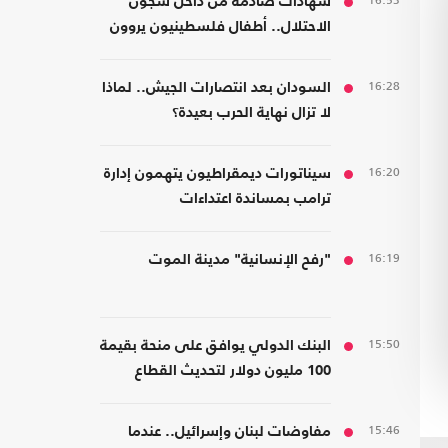
16:53
شهادات صادمة من داخل سجون
الاحتلال.. أطفال فلسطينيون يروون
قصص التعذيب
16:28
السودان بعد انتصارات الجيش.. لماذا
لا تزال نهاية الحرب بعيدة؟
16:20
سيناتورات ديمقراطيون يتهمون إدارة
ترامب بمساندة اعتداءات
المستوطنين
16:19
"رفح الإنسانية" مدينة الموت
15:50
البنك الدولي يوافق على منحة بقيمة
100 مليون دولار لتحديث القطاع
المالي في سوريا
15:46
مفاوضات لبنان وإسرائيل.. عندما