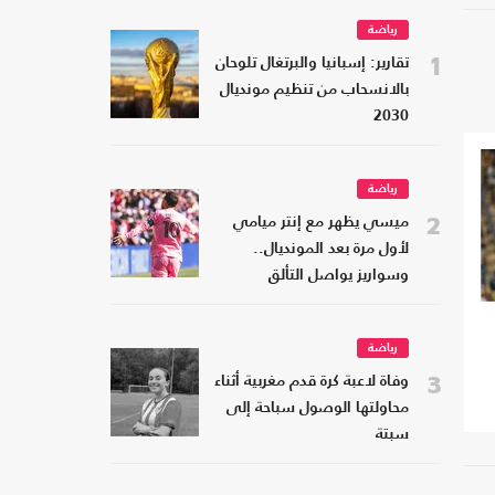
رياضة
1
تقارير: إسبانيا والبرتغال تلوحان
بالانسحاب من تنظيم مونديال
2030
رياضة
2
ميسي يظهر مع إنتر ميامي
لأول مرة بعد المونديال..
وسواريز يواصل التألق
رياضة
3
وفاة لاعبة كرة قدم مغربية أثناء
محاولتها الوصول سباحة إلى
سبتة