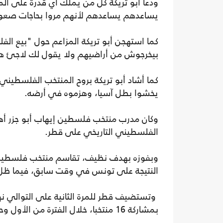
ودعا أبو تريكة كل من يملك أي قدرة على الم
يساعدهم يساعدهم لأنهم مروا بحاجات صعوب
كما استهجن أبو تريكة المزاعم حول "بيع الف
بيخرجوش من أراضيهم ولا يقول لك لاجئ 
كما أشاد أبو تريكة بروح المنتخب الفلسطيني،
يخشوا بطل آسيا، وهزموه في أرضه.
وكان مدرب منتخب فلسطين إيهاب أبو جزر أهد
الفلسطيني التاريخي على قطر.
وبفوزه بهدف نظيف، تقاسم منتخب فلسطين 
النتيجة على تونس في وقت سابق، فيما ظل من
وتستضيف قطر للمرة الثانية على التوالي نها
بمشاركة 16 منتخبا، خلال الفترة من الأول وحتى 18 كانون الأول/ ديسمبر الجاري.