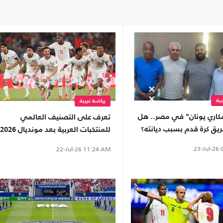
ية
رياضة عربية
اري يونان" في مصر.. هل
تعرف على التصنيف العالمي
يق كرة قدم بسبب ديانته؟
للمنتخبات العربية بعد مونديال 2026
(إنفوغراف)
23-Jul-26
0
22-Jul-26
11:24 AM