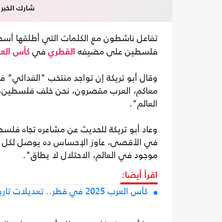
شارك الخبر
تفاعل ناشطون مع الكلمات التي أطلقها أسط
فلسطين على مضيفه
في
القطري
كأس الع
وقال أبو تريكة إن تواجد منتخب "الفدائي"
معاكم، العرب مقصرون، نحن خلف فلسطين، هذ
العالم".
وعاد أبو تريكة للحديث عن مشاعره تجاه فل
في الأقصى، عاوز الإحساس ده يوصل لكل الج
موجود في العالم، الاحتلال لا يطاق".
اقرأ أيضا:
كأس العرب 2025 في قطر.. تعديلات تاريخية ومنافسة عربية ساخنة