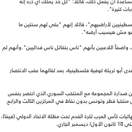
ساعدة أن يفعل ذلك، قائلاً: "كل حد يملك أي ذره إنه
ات كتيرة".
لسطينيين لأراضيهم"، قائلا إنهم "بقى لهم سنتين ما
هو مش هيسيب أرضه".
 واصفاً اللاعبين بأنهم "ناس بتقاتل ناس فدائيين".وأنهم لم
ى أبو تريكة كوفية فلسطينية، بعد لقائهما عقب الانتصار
صدارة المجموعة مع المنتخب السوري الذي انتصر بنفس
تخبا قطر وتونس بدون نقاط في المركزين الثالث والرابع.
ئيات كأس العرب لكرة القدم تحت مظلة الاتحاد الدولي (فيفا)،