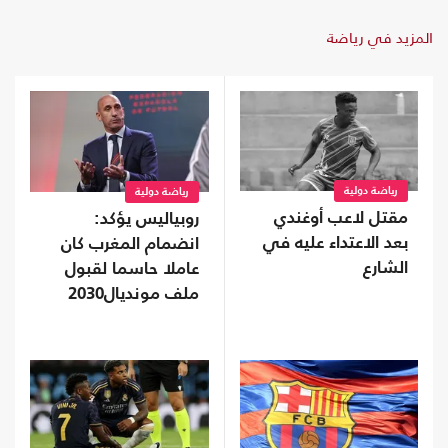
المزيد في رياضة
رياضة دولية
رياضة دولية
مقتل لاعب أوغندي
روبياليس يؤكد:
بعد الاعتداء عليه في
انضمام المغرب كان
الشارع
عاملا حاسما لقبول
ملف مونديال2030