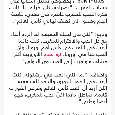
"60Minutes"، بخصوص تمثيل إسبانيا على
حساب المغرب: "بصراحة، كان أمرا غريبا. كانت
فكرة اللعب للمغرب حاضرة في ذهني، خاصة
أنهم وصلوا إلى نصف نهائي كأس العالم".
وتابع: "لكن في لحظة الحقيقة، لم أتردد أبدا.
مع كل الحب والاحترام للمغرب، كنت دائما
أرغب في اللعب في كأس أمم أوروبا، وأن
ألعب هنا في أوروبا.
الأوروبية أكثر
كرة القدم
مشاهدة وأقرب إلى المستوى الدولي".
وأضاف: "بما أنني ألعب في برشلونة، كنت
أرغب في الفوز باليورو، والحمد لله حققته.
الآن أريد أن ألعب كأس العالم وفرص الفوز به
قائمة. سأظل دائما أكنّ الحب للمغرب، فهو
أيضا وطني".
وأكمل لاعب برشلونة حديثه: "وبصراحة، لم