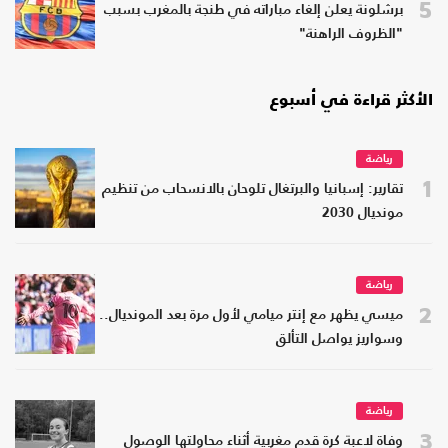
5
برشلونة يعلن إلغاء مباراته في طنجة بالمغرب بسبب
"الظروف الراهنة"
الأكثر قراءة في أسبوع
رياضة
1
تقارير: إسبانيا والبرتغال تلوحان بالانسحاب من تنظيم
مونديال 2030
رياضة
2
ميسي يظهر مع إنتر ميامي لأول مرة بعد المونديال..
وسواريز يواصل التألق
رياضة
3
وفاة لاعبة كرة قدم مغربية أثناء محاولتها الوصول