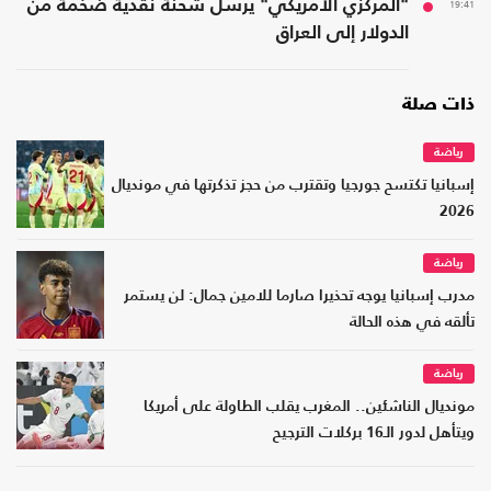
19:41
"المركزي الأمريكي" يرسل شحنة نقدية ضخمة من
الدولار إلى العراق
ذات صلة
رياضة
إسبانيا تكتسح جورجيا وتقترب من حجز تذكرتها في مونديال
2026
رياضة
مدرب إسبانيا يوجه تحذيرا صارما للامين جمال: لن يستمر
تألقه في هذه الحالة
رياضة
مونديال الناشئين.. المغرب يقلب الطاولة على أمريكا
ويتأهل لدور الـ16 بركلات الترجيح