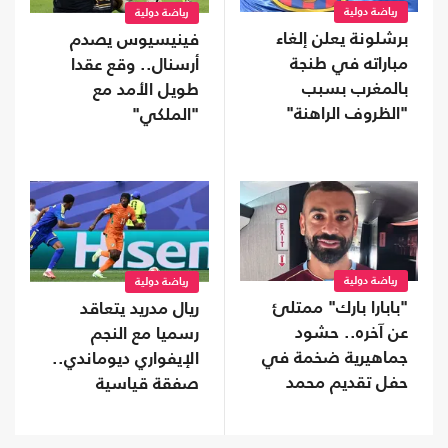
رياضة دولية
رياضة دولية
برشلونة يعلن إلغاء
فينيسيوس يصدم
مباراته في طنجة
أرسنال.. وقع عقدا
بالمغرب بسبب
طويل الأمد مع
"الظروف الراهنة"
"الملكي"
رياضة دولية
رياضة دولية
"بابارا بارك" ممتلئ
ريال مدريد يتعاقد
عن آخره.. حشود
رسميا مع النجم
جماهيرية ضخمة في
الإيفواري ديوماندي..
حفل تقديم محمد
صفقة قياسية
صلاح (شاهد)