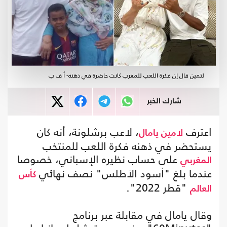
لتمين قال إن فكرة اللعب للمغرب كانت حاضرة في ذهنه- أ ف ب
شارك الخبر
اعترف
، لاعب برشلونة، أنه كان
لامين يامال
يستحضر في ذهنه فكرة اللعب للمنتخب
على حساب نظيره الإسباني، خصوصا
المغربي
عندما بلغ "أسود الأطلس" نصف نهائي
كأس
"قطر 2022".
العالم
وقال يامال في مقابلة عبر برنامج