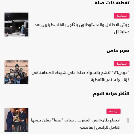
تغطية ذات صلة
سياسة
جيش الاحتلال والمستوطنون ينكّلون بالفلسطينيين بعد
عملية تل
تقرير خاص
سياسة
"عربي21" تتشح بالسواد حدادا على شهداء الصحافة في
غزة.. وتستمر بالتغطية
الأكثر قراءة اليوم
رياضة
1
اجتماع طارئ في المغرب.. قيادة "فيفا" تعلن دعمها
الكامل للرئيس إنفانتينو