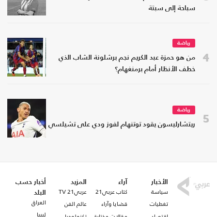
سباحة إلى سبتة
رياضة
4
من هو حمزة عبد الكريم نجم برشلونة الشاب الذي
خطف الأنظار أمام برمنغهام؟
رياضة
5
ريتشارليسون يقود توتنهام لفوز ودي على تشيلسي
الأخبار
آراء
المزيد
أخبار حسب
سياسة
كتاب عربي21
عربي21 TV
البلد
العراق
تغطيات
قضايا وآراء
عالم الفن
ليبيا
اقتصاد
مقالات مختارة
تكنولوجيا