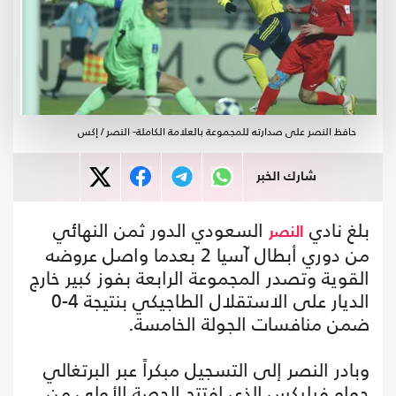
حافظ النصر على صدارته للمجموعة بالعلامة الكاملة- النصر / إكس
شارك الخبر
بلغ نادي
السعودي الدور ثمن النهائي
النصر
من دوري أبطال آسيا 2 بعدما واصل عروضه
القوية وتصدر المجموعة الرابعة بفوز كبير خارج
الديار على الاستقلال الطاجيكي بنتيجة 4-0
ضمن منافسات الجولة الخامسة.
وبادر النصر إلى التسجيل مبكراً عبر البرتغالي
جواو فيليكس الذي افتتح الحصة الأولى من