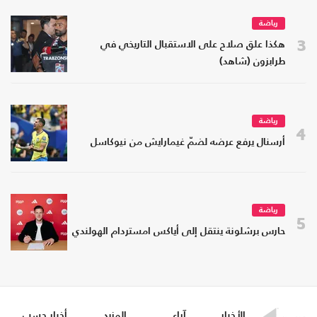
رياضة
3
هكذا علق صلاح على الاستقبال التاريخي في
طرابزون (شاهد)
رياضة
4
أرسنال يرفع عرضه لضمّ غيمارايش من نيوكاسل
رياضة
5
حارس برشلونة ينتقل إلى أياكس امستردام الهولندي
الأخبار
آراء
المزيد
أخبار حسب