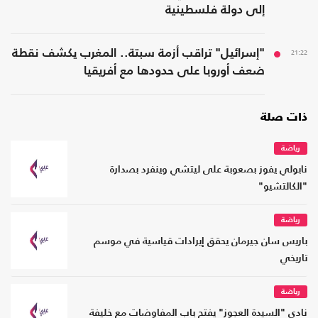
إلى دولة فلسطينية
21:22
"إسرائيل" تراقب أزمة سبتة.. المغرب يكشف نقطة
ضعف أوروبا على حدودها مع أفريقيا
ذات صلة
رياضة
نابولي يفوز بصعوبة على ليتشي وينفرد بصدارة
"الكالتشيو"
رياضة
باريس سان جيرمان يحقق إيرادات قياسية في موسم
تاريخي
رياضة
نادي "السيدة العجوز" يفتح باب المفاوضات مع خليفة