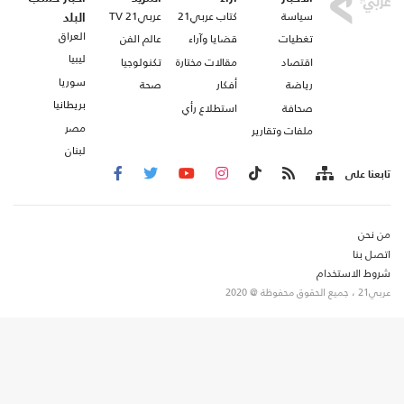
سياسة
كتاب عربي21
عربي21 TV
البلد
العراق
تغطيات
قضايا وآراء
عالم الفن
ليبيا
اقتصاد
مقالات مختارة
تكنولوجيا
سوريا
رياضة
أفكار
صحة
بريطانيا
صحافة
استطلاع رأي
مصر
ملفات وتقارير
لبنان
تابعنا على
من نحن
اتصل بنا
شروط الاستخدام
عربي21 ، جميع الحقوق محفوظة @ 2020