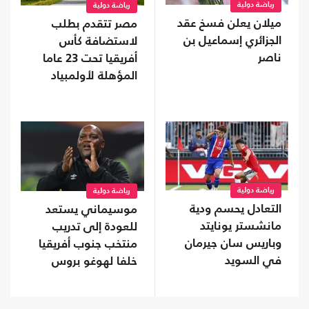
رياضة دولية
رياضة دولية
ميلان يعلن فسخ عقد
مصر تتقدم بطلب
الجزائري إسماعيل بن
لاستضافة كأس
ناصر
أفريقيا تحت 23 عاما
المؤهلة لأولمبياد
2028
رياضة دولية
رياضة دولية
التعادل يحسم ودية
موسيماني يستعد
مانشستر يونايتد
للعودة إلى تدريب
وباريس سان جيرمان
منتخب جنوب أفريقيا
في السويد
خلفا لهوغو بروس