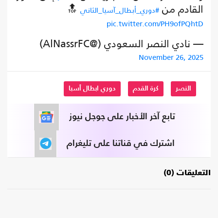
القادم من
🔝
#دوري_أبطال_آسيا_الثاني
pic.twitter.com/PH9ofPQhtD
— نادي النصر السعودي (@AlNassrFC)
November 26, 2025
النصر
كرة القدم
دوري ابطال ٱسبا
تابع آخر الأخبار على جوجل نيوز
اشترك في قناتنا على تليغرام
التعليقات (0)