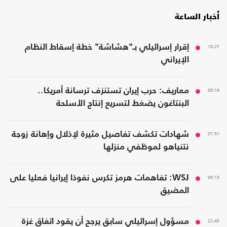
أخبار الساعة
10:27
إقرار إسرائيلي بـ"هشاشة" خطة إسقاط النظام
الإيراني
08:14
معاريف: حرب إيران تستنزف ترسانة أمريكا..
البنتاغون يضغط لتسريع إنتاج الأسلحة
07:51
شهادات تكشف تفاصيل مثيرة لإذلال وإهانة زوجة
نتنياهو لموظفي منزلها
00:13
WSJ: تفاهمات هرمز تكرس نفوذا إيرانيا فعليا على
المضيق
22:45
مسؤول إسرائيلي سابق يرجح أن يقود اتفاق غزة