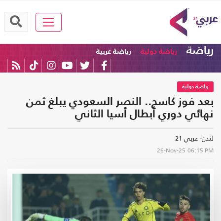
رياضة
رياضة دولية
رياضة عربية
رياضة دولية
بعد فوز كاسح.. النصر السعودي يبلغ ثمن
نهائي دوري أبطال ٱسيا الثاني
لندن- عربي 21
26-Nov-25
06:15 PM