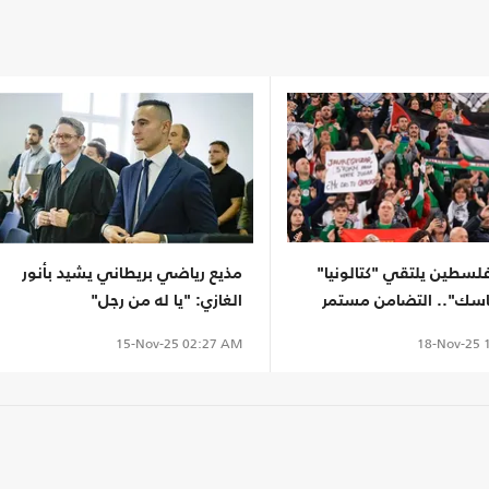
لسطين يلتقي "كتالونيا"
مذيع رياضي بريطاني يشيد بأنور
باسك".. التضامن مستمر
الغازي: "يا له من رجل"
18-Nov-25
1
15-Nov-25
02:27 AM