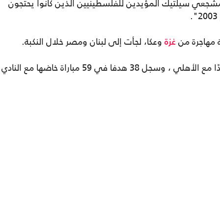
 مشجعي سيلتيك المؤيدين للفلسطينيين الذين كانوا يحتجون
 مهاجرة من
وعكا، لجأت إلى لبنان ومصر خلال النكبة.
غزة
وبعد الحرب على قطاع غزة، وقّع أبو علي عقدًا مع الأهلي ، وسجل 38 هدفا في 59 مباراة خاضها مع النادي