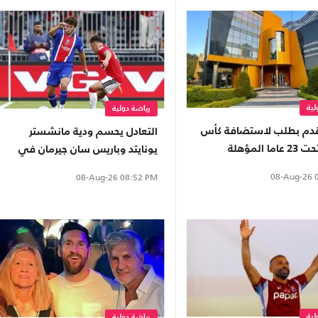
لية
رياضة دولية
دم بطلب لاستضافة كأس
التعادل يحسم ودية مانشستر
أفريقيا تحت 23 عاما المؤهلة
يونايتد وباريس سان جيرمان في
20
السويد
08-Aug-26
0
08-Aug-26
08:52 PM
لية
رياضة دولية