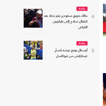
رياضة
4
مالك فريق سعودي يثير جدلا بعد
انتقال صلاح إلى طرابزون
التركي
رياضة
5
أرسنال يرفع عرضه لضمّ
غيمارايش من نيوكاسل