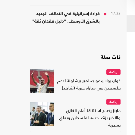
الضغوط على أمريكا؟
17:22
قراءة إسرائيلية في التحالف الجديد
بالشرق الأوسط.. "دليل فقدان ثقة"
ذات صلة
رياضة
غوارديولا يدعو جماهير برشلونة لدعم
فلسطين في مباراة خيرية (شاهد)
رياضة
ماينز يخسر استئنافا أمام الغازي..
والأخير يؤكد دعمه لفلسطين ويعلق
بسخرية