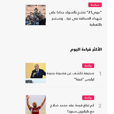
سياسة
"عربي21" تتشح بالسواد حدادا على
شهداء الصحافة في غزة.. وتستمر
بالتغطية
الأكثر قراءة اليوم
رياضة
1
صحيفة تكشف عن فضيحة جديدة
لرئيس "فيفا"
رياضة
2
كم تبلغ قيمة عقد محمد صلاح
مع طرابزون سبور؟