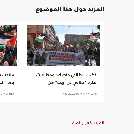
المزيد حول هذا الموضوع
غضب إيطالي متصاعد ومطالبات
منتخب ف
بطرد "مكابي تل أبيب" من
بعد "ال
البطولات الرياضية
2:14 PM
22-Nov-25
11:41 AM
المزيد في رياضة