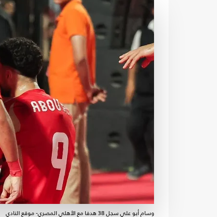
وسام أبو علي سجل 38 هدفا مع الأهلي المصري- موقع النادي