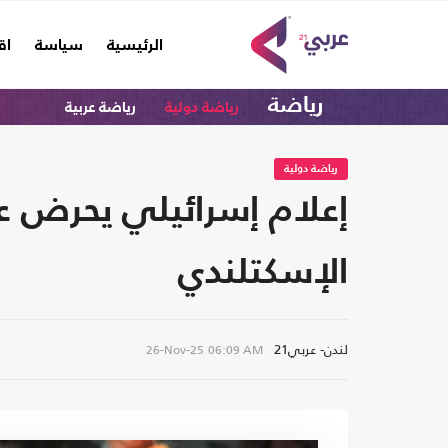
(current)
الرئيسية
سياسة
اق
رياضة
رياضة دولية
رياضة عربية
رياضة دولية
إعلام إسرائيلي يحرض ع
الإسكتلندي
لندن- عربي21
26-Nov-25
06:09 AM