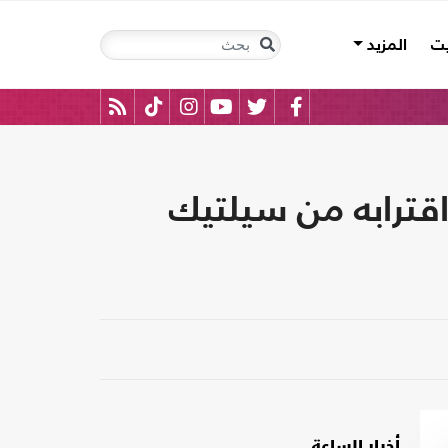
يت
المزيد
قترابه من سيلتيك
أخبار الساعة