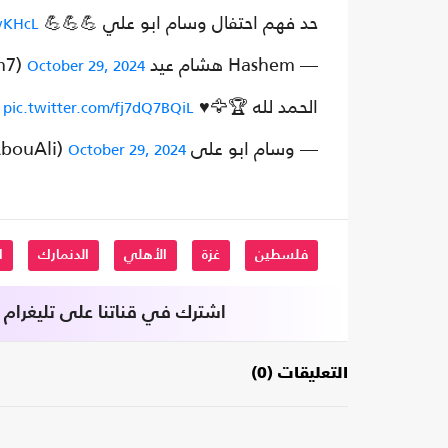
حد فهم احتفال وسام ابو علي 💪💪💪
QvKHcL
— Hashem هشام عيد Eid (@Eidhashem7)
October 29, 2024
الحمد لله 🏆🦅♥️
pic.twitter.com/fj7dQ7BQiL
— وسام ابو على WESSAM AbouAli (@WessamAbouAli)
October 29, 2024
فلسطين
غزة
الأهلي
الدنمارك
ا
اشترك في قناتنا على تليغرام
التعليقات (0)