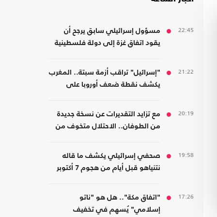
22:45
مسؤول إسرائيلي سابق يرجح أن
يقود اتفاق غزة إلى دولة فلسطينية
21:22
"إسرائيل" تراقب أزمة سبتة.. المغرب
يكشف نقطة ضعف أوروبا على
حدودها مع أفريقيا
20:19
مع تزايد التقديرات عن نسخة جديدة
من الطوفان.. الاحتلال متخوف من
استهداف إيلات
19:58
صحفي إسرائيلي يكشف ما قاله
نتنياهو قبل أيام من هجوم 7 أكتوبر
17:26
"اتفاق مكة".. هل هو "ناتو
إسلامي" يُسهم في تخفيف