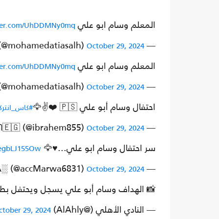
المعلم وسام ابو علي
tter.com/UhDDMNy0mq
— Mohamed Atia (@mohamedatiasalh)
October 29, 2024
المعلم وسام ابو علي
tter.com/UhDDMNy0mq
— Mohamed Atia (@mohamedatiasalh)
October 29, 2024
احتفال وسام أبو علي 🇵🇸 ❤️✌️🦅
#كاس_انتركونت
— 𓂆 🇵🇸IᗷᖇᗩᕼIᗰ🇪🇬 (@ibrahem855)
October 29, 2024
سر احتفال وسام ابو علي...♥🦅
/egbLJ155Ow
— M░A░R░W░A░ (@accMarwa6831)
October 29, 2024
📸 الهداف وسام أبو علي يسجل ويحتفل بطري
— ‏النادي الأهلي (@AlAhly)
ctober 29, 2024