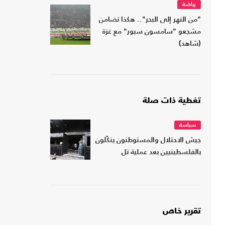
رياضة
"من النهر إلى البحر".. هكذا تضامن
مشجعو "سامسون سبور" مع غزة
(شاهد)
تغطية ذات صلة
سياسة
جيش الاحتلال والمستوطنون ينكّلون
بالفلسطينيين بعد عملية تل
تقرير خاص