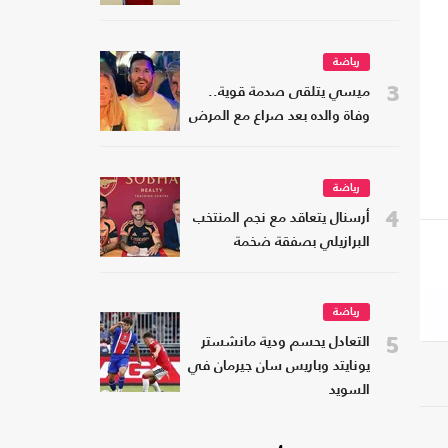
رياضة
3
ميسي يتلقى صدمة قوية..
وفاة والده بعد صراع مع المرض
رياضة
4
أرسنال يتعاقد مع نجم المنتخب
البرازيلي بصفقة ضخمة
رياضة
5
التعادل يحسم ودية مانشستر
يونايتد وباريس سان جيرمان في
السويد