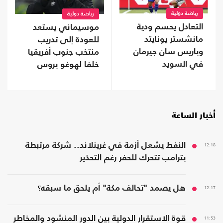
رياضة دولية
رياضة دولية
التعادل يحسم ودية
موسيماني يستعد
مانشستر يونايتد
للعودة إلى تدريب
وباريس سان جيرمان
منتخب جنوب أفريقيا
في السويد
خلفا لهوغو بروس
أخبار الساعة
12:18
النفط يشعل أزمة في غرينلاند.. شركة مرتبطة
بترامب تتحرك للحفر رغم التحذير
12:17
هل يصمد "تحالف مكة" أم يلحق ما سبقه؟
11:53
قوة الاستقرار الدولية بين الدور المنشود والمخاطر