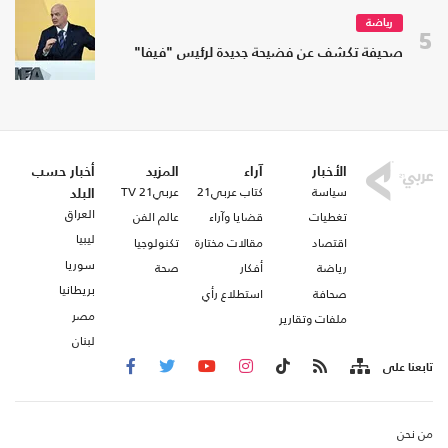
رياضة
5
صحيفة تكشف عن فضيحة جديدة لرئيس "فيفا"
الأخبار
آراء
المزيد
أخبار حسب
سياسة
كتاب عربي21
عربي21 TV
البلد
العراق
تغطيات
قضايا وآراء
عالم الفن
ليبيا
اقتصاد
مقالات مختارة
تكنولوجيا
سوريا
رياضة
أفكار
صحة
بريطانيا
صحافة
استطلاع رأي
مصر
ملفات وتقارير
لبنان
تابعنا على
من نحن