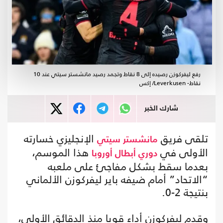
رفع ليفركوزن رصيده إلى 8 نقاط وتجمد رصيد مانشستر سيتي عند 10
نقاط- Leverkusen/ إكس
شارك الخبر
تلقى فريق
الإنجليزي خسارته
مانشستر سيتي
الأولى في
هذا الموسم،
دوري أبطال أوروبا
بعدما سقط بشكل مفاجئ على ملعبه
“الاتحاد” أمام ضيفه باير ليفركوزن الألماني
بنتيجة 2-0.
وقدم ليفركوزن أداء قويا منذ الدقائق الأولى،