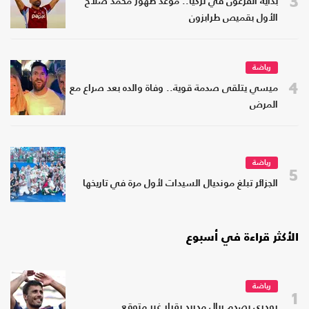
3
بداية الفرعون في تركيا.. موعد ظهور محمد صلاح
الأول بقميص طرابزون
رياضة
4
ميسي يتلقى صدمة قوية.. وفاة والده بعد صراع مع
المرض
رياضة
5
الجزائر تبلغ مونديال السيدات لأول مرة في تاريخها
الأكثر قراءة في أسبوع
رياضة
1
رودري يصدم ريال مدريد بقرار غير متوقع