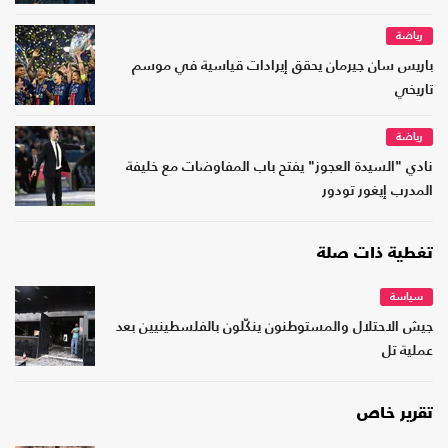
رياضة
باريس سان جيرمان يحقق إيرادات قياسية في موسم
تاريخي
رياضة
نادي "السيدة العجوز" يفتح باب المفاوضات مع خليفة
المدرب إيغور تودور
تغطية ذات صلة
سياسة
جيش الاحتلال والمستوطنون ينكّلون بالفلسطينيين بعد
عملية تل
تقرير خاص