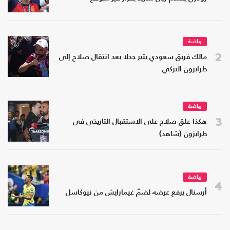
رياضة
2
مالك فريق سعودي يثير جدلا بعد انتقال صلاح إلى
طرابزون التركي
رياضة
3
هكذا علق صلاح على الاستقبال التاريخي في
طرابزون (شاهد)
رياضة
4
أرسنال يرفع عرضه لضمّ غيمارايش من نيوكاسل