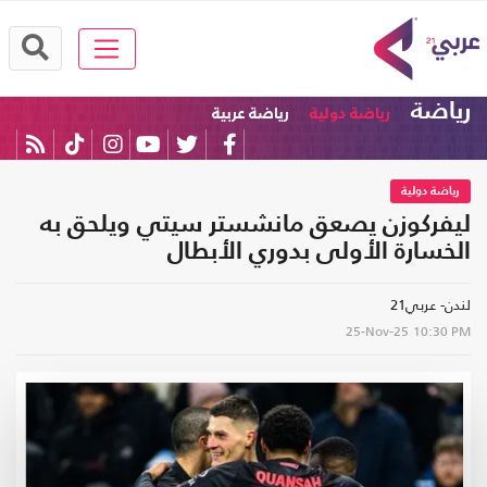
رياضة
رياضة دولية
رياضة عربية
رياضة دولية
ليفركوزن يصعق مانشستر سيتي ويلحق به
الخسارة الأولى بدوري الأبطال
لندن- عربي21
25-Nov-25
10:30 PM