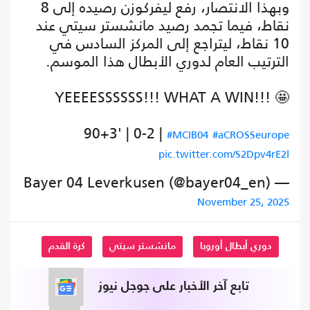
وبهذا الانتصار، رفع ليفركوزن رصيده إلى 8
نقاط، فيما تجمد رصيد مانشستر سيتي عند
10 نقاط، ليتراجع إلى المركز السادس في
الترتيب العام لدوري الأبطال هذا الموسم.
YEEEESSSSSS!!! WHAT A WIN!!! 🤩
90+3' | 0-2 |
#MCIB04
#aCROSSeurope
pic.twitter.com/S2Dpv4rE2l
— Bayer 04 Leverkusen (@bayer04_en)
November 25, 2025
دوري أبطال أوروبا
مانشستر سيتي
كرة القدم
تابع آخر الأخبار على جوجل نيوز