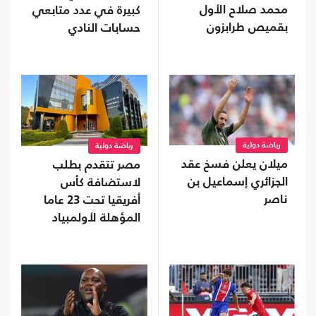
محمد صلاح الأول
كبيرة في عدد متابعي
بقميص طرابزون
حسابات النادي
رياضة دولية
رياضة دولية
ميلان يعلن فسخ عقد
مصر تتقدم بطلب
الجزائري إسماعيل بن
لاستضافة كأس
ناصر
أفريقيا تحت 23 عاما
المؤهلة لأولمبياد
2028