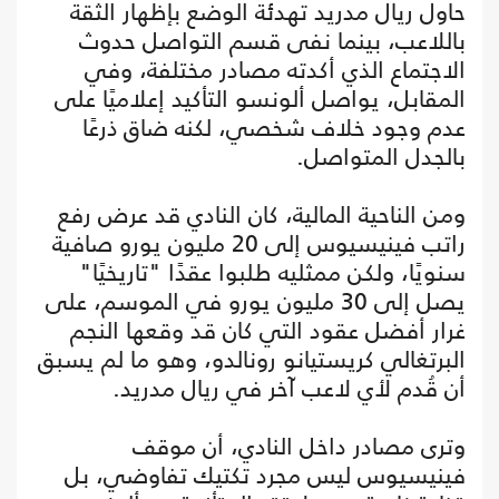
حاول ريال مدريد تهدئة الوضع بإظهار الثقة
باللاعب، بينما نفى قسم التواصل حدوث
الاجتماع الذي أكدته مصادر مختلفة، وفي
المقابل، يواصل ألونسو التأكيد إعلاميًا على
عدم وجود خلاف شخصي، لكنه ضاق ذرعًا
بالجدل المتواصل.
ومن الناحية المالية، كان النادي قد عرض رفع
راتب فينيسيوس إلى 20 مليون يورو صافية
سنويًا، ولكن ممثليه طلبوا عقدًا "تاريخيًا"
يصل إلى 30 مليون يورو في الموسم، على
غرار أفضل عقود التي كان قد وقعها النجم
البرتغالي كريستيانو رونالدو، وهو ما لم يسبق
أن قُدم لأي لاعب آخر في ريال مدريد.
وترى مصادر داخل النادي، أن موقف
فينيسيوس ليس مجرد تكتيك تفاوضي، بل