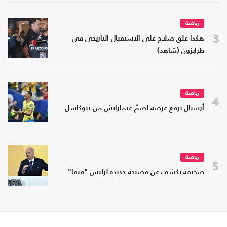
رياضة
3
هكذا علق صلاح على الاستقبال التاريخي في
طرابزون (شاهد)
رياضة
4
أرسنال يرفع عرضه لضمّ غيمارايش من نيوكاسل
رياضة
5
صحيفة تكشف عن فضيحة جديدة لرئيس "فيفا"