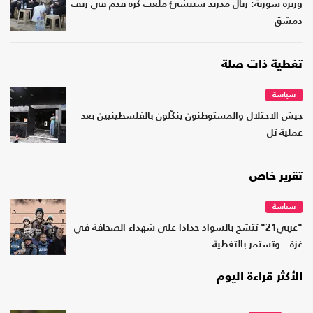
وزيرة سورية: ريال مدريد سينشئ ملعب كرة قدم في ريف
دمشق
تغطية ذات صلة
سياسة
جيش الاحتلال والمستوطنون ينكّلون بالفلسطينيين بعد
عملية تل
تقرير خاص
سياسة
"عربي21" تتشح بالسواد حدادا على شهداء الصحافة في
غزة.. وتستمر بالتغطية
الأكثر قراءة اليوم