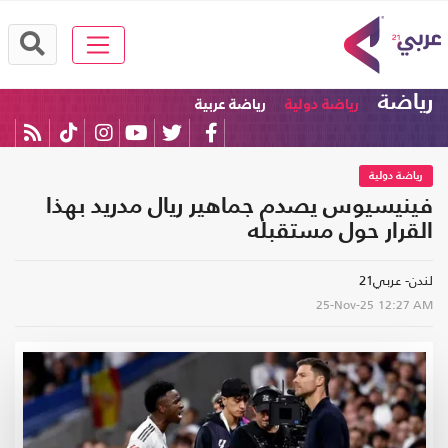
رياضة
رياضة دولية
رياضة عربية
رياضة دولية
فينيسيوس يصدم جماهير ريال مدريد بهذا
القرار حول مستقبله
لندن- عربي21
25-Nov-25
12:27 AM