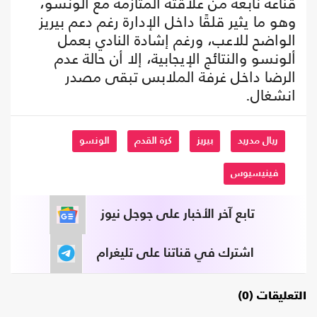
قناعة نابعة من علاقته المتأزمة مع ألونسو،
وهو ما يثير قلقًا داخل الإدارة رغم دعم بيريز
الواضح للاعب، ورغم إشادة النادي بعمل
ألونسو والنتائج الإيجابية، إلا أن حالة عدم
الرضا داخل غرفة الملابس تبقى مصدر
انشغال.
ريال مدريد
بيريز
كرة القدم
الونسو
فينيسيوس
تابع آخر الأخبار على جوجل نيوز
اشترك في قناتنا على تليغرام
التعليقات (0)