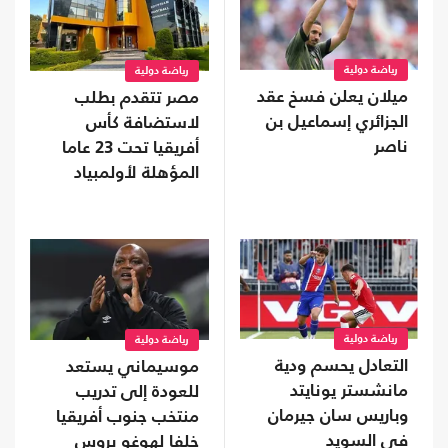
رياضة دولية
رياضة دولية
ميلان يعلن فسخ عقد
مصر تتقدم بطلب
الجزائري إسماعيل بن
لاستضافة كأس
ناصر
أفريقيا تحت 23 عاما
المؤهلة لأولمبياد
2028
رياضة دولية
رياضة دولية
التعادل يحسم ودية
موسيماني يستعد
مانشستر يونايتد
للعودة إلى تدريب
وباريس سان جيرمان
منتخب جنوب أفريقيا
في السويد
خلفا لهوغو بروس