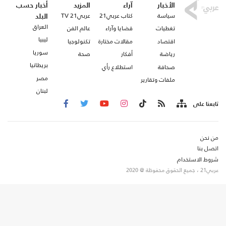
الأخبار
آراء
المزيد
أخبار حسب
سياسة
كتاب عربي21
عربي21 TV
البلد
العراق
تغطيات
قضايا وآراء
عالم الفن
ليبيا
اقتصاد
مقالات مختارة
تكنولوجيا
سوريا
رياضة
أفكار
صحة
بريطانيا
صحافة
استطلاع رأي
مصر
ملفات وتقارير
لبنان
تابعنا على
من نحن
اتصل بنا
شروط الاستخدام
عربي21 ، جميع الحقوق محفوظة @ 2020