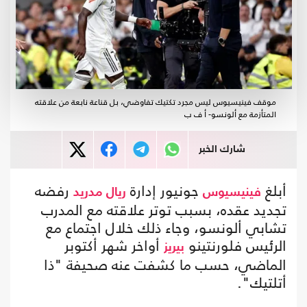
موقف فينيسيوس ليس مجرد تكتيك تفاوضي، بل قناعة نابعة من علاقته
المتأزمة مع ألونسو- أ ف ب
شارك الخبر
أبلغ
جونيور إدارة
رفضه
فينيسيوس
ريال مدريد
تجديد عقده، بسبب توتر علاقته مع المدرب
تشابي ألونسو، وجاء ذلك خلال اجتماع مع
الرئيس فلورنتينو
أواخر شهر أكتوبر
بيريز
الماضي، حسب ما كشفت عنه صحيفة "ذا
أتلتيك".