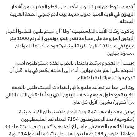
أقدم مستوطنون إسرائيليون، الأحد، على قطع العشرات من أشجار
الزيتون في قرية المنيا جنوب مدينة بيت لحم جنوبي الضفة الغربية
المحتلة.
وذكرت وكالة الأنباء الفلسطينية "وفا" أن مستوطنين قطعوا أشجار
الزيتون المزروعة على مساحة تقدر بنحو دونمين (الدونم 1000 متر
مربع) في منطقة "القرم" بقرية المنيا، وتعود ملكيتها للمواطن
محمود جبارين.
وبينت أن الهجوم مرتبط باعتداء بالضرب نفذه مستوطنون أمس
السبت، على المواطن جبارين، أدى إلى إصابته بكسر في يده، قبل أن
تقوم قوات إسرائيلية باعتقاله.
ويتزامن هذا مع تصاعد ملحوظ في اعتداءات المستوطنين بالضفة
الغربية مع حلول موسم قطف الزيتون الذي يبدأ عادة في الثلث الثاني
من أكتوبر/ تشرين الأول كل عام.
ووفق معطيات هيئة مقاومة الجدار والاستيطان الفلسطينية
(حكومية)، نفذ المستوطنون 7154 اعتداء ضد الفلسطينيين
وممتلكاتهم بالضفة في عامي الإبادة بغزة "تسببت في استشهاد 33
مواطنا، وتهجير 33 تجمعا بدويا فلسطينيا"، كما أقاموا 114 بؤرة