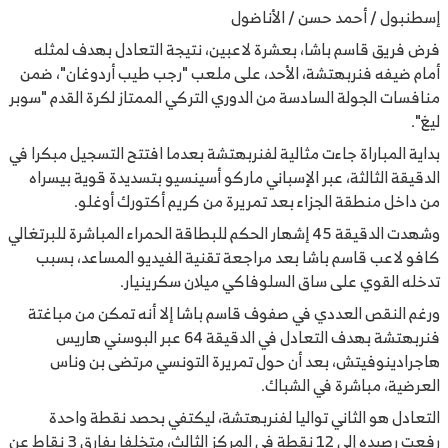
إسطنبول / أحمد حسن / الأناضول
فرض فريق قاسم باشا، بعشرة لاعبين، نتيجة التعادل بهدف لمثله
أمام ضيفه فنربهتشة، الأحد، على ملعب "رجب طيب أردوغان"، ضمن
منافسات الجولة السادسة من الدوري التركي الممتاز لكرة القدم "سوبر
ليغ".
بداية المباراة جاءت مثالية لفنربهتشة بعدما افتتح التسجيل مبكرا في
الدقيقة الثالثة، عبر الإسباني ماركو أسينسيو بتسديدة قوية بيسراه
من داخل منطقة الجزاء بعد تمريرة من كريم أكتورك أوغلو.
وشهدت الدقيقة 45 إشهار الحكم للبطاقة الحمراء المباشرة للبرتغالي
كافو لاعب قاسم باشا بعد مراجعة تقنية الفيديو المساعد، بسبب
تدخله القوي على ساق السلوفاكي ميلان سكرينيار.
ورغم النقص العددي في صفوف قاسم باشا إلا أنه تمكن من مباغتة
فنربهتشة بهدف التعادل في الدقيقة 64 عبر البوسني هاريس
هاجرادينوفيتش، بعد أن حول تمريرة التونسي مرتضى بن وناس
العرضية، مباشرة في الشباك.
التعادل هو الثاني تواليا لفنربهتشة، ليكتفي بحصد نقطة واحدة
رفعت رصيده إلى 12 نقطة في المركز الثالث، متخلفا بفارق 3 نقاط عن