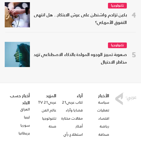
تكنولوجيا
4
بكين تزاحم واشنطن على عرش الابتكار.. هل انتهى
التفوق الأمريكي؟
تكنولوجيا
5
صعوبة تمييز الوجوه المولدة بالذكاء الاصطناعي تزيد
مخاطر الاحتيال
الأخبار
آراء
المزيد
أخبار حسب
سياسة
كتاب عربي21
عربي21 TV
البلد
العراق
تغطيات
قضايا وآراء
عالم الفن
ليبيا
اقتصاد
مقالات مختارة
تكنولوجيا
سوريا
رياضة
أفكار
صحة
بريطانيا
صحافة
استطلاع رأي