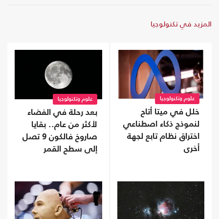
المزيد في تكنولوجيا
علوم وتكنولوجيا
علوم وتكنولوجيا
خلل في ميتا أتاح
بعد رحلة في الفضاء
لنموذج ذكاء اصطناعي
لأكثر من عام.. بقايا
اختراق نظام تابع لجهة
صاروخ فالكون 9 تصل
أخرى
إلى سطح القمر