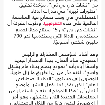
من "تشات جي بي تي"، مؤكدة تحقيق
"تطورات كبيرة" في قدرات الذكاء
الاصطناعي في وقت تتسارع فيه المنافسة
العالمية على هذه
. وذكرت الشركة أن
التكنولوجيا
"تشات جي بي تي-5" سيتاح مجانًا لجميع
مستخدمي الأداة التي يستخدمها نحو 700
مليون شخص أسبوعيًا.
وقد أشاد المؤسس المشارك والرئيس
التنفيذي، سام ألتمان، بهذا الإصدار الجديد
واصفًا إياه بأنه "نموذج يتمتع بذكاء عام بشكل
واضح"، لكنه حذّر من أن الطريق ما زال طويلًا
للوصول إلى مستوى "الذكاء الاصطناعي
العام" الذي يفكر كما يفعل البشر. وأوضح
ألتمان أن "هذا النموذج لا يتعلم باستمرار من
المعلومات الجديدة التي يكتشفها، وهو أمر
أراه ضروريًا ليكون جزءًا من الذكاء الاصطناعي