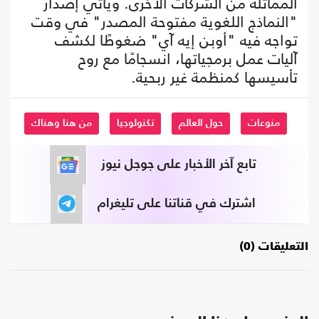
المماثلة من الشركات الأخرى. ويأتي إصدار
"النماذج اللغوية مفتوحة المصدر" في وقت
تواجه فيه "أوبن إيه آي" ضغوطًا لكشف
آليات عمل برمجياتها، انسجامًا مع روح
تأسيسها كمنظمة غير ربحية.
منوعات
حول العالم
تكنولوجيا
من هنا وهناك
تابع آخر الأخبار على جوجل نيوز
اشترك في قناتنا على تليغرام
التعليقات (0)