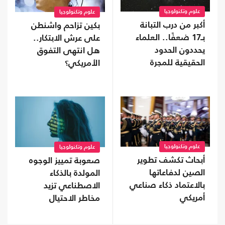
علوم وتكنولوجيا
علوم وتكنولوجيا
أكبر من درب التبانة
بكين تزاحم واشنطن
بـ17 ضعفًا.. العلماء
على عرش الابتكار..
يحددون الحدود
هل انتهى التفوق
الحقيقية للمجرة
الأمريكي؟
العملاقة IC 1101
علوم وتكنولوجيا
علوم وتكنولوجيا
أبحاث تكشف تطوير
صعوبة تمييز الوجوه
الصين لدفاعاتها
المولدة بالذكاء
بالاعتماد ذكاء صناعي
الاصطناعي تزيد
أمريكي
مخاطر الاحتيال