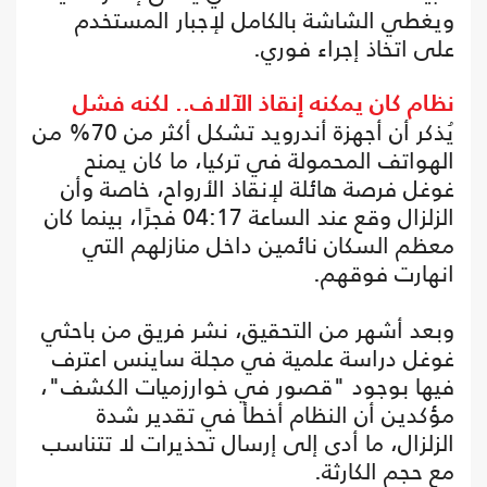
ويغطي الشاشة بالكامل لإجبار المستخدم
على اتخاذ إجراء فوري.
نظام كان يمكنه إنقاذ الآلاف.. لكنه فشل
يُذكر أن أجهزة أندرويد تشكل أكثر من 70% من
الهواتف المحمولة في تركيا، ما كان يمنح
غوغل فرصة هائلة لإنقاذ الأرواح، خاصة وأن
الزلزال وقع عند الساعة 04:17 فجرًا، بينما كان
معظم السكان نائمين داخل منازلهم التي
انهارت فوقهم.
وبعد أشهر من التحقيق، نشر فريق من باحثي
غوغل دراسة علمية في مجلة ساينس اعترف
فيها بوجود "قصور في خوارزميات الكشف"،
مؤكدين أن النظام أخطأ في تقدير شدة
الزلزال، ما أدى إلى إرسال تحذيرات لا تتناسب
مع حجم الكارثة.