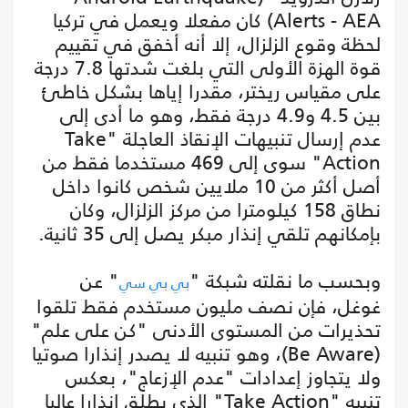
Alerts - AEA) كان مفعلا ويعمل في تركيا
لحظة وقوع الزلزال، إلا أنه أخفق في تقييم
قوة الهزة الأولى التي بلغت شدتها 7.8 درجة
على مقياس ريختر، مقدرا إياها بشكل خاطئ
بين 4.5 و4.9 درجة فقط، وهو ما أدى إلى
عدم إرسال تنبيهات الإنقاذ العاجلة "Take
Action" سوى إلى 469 مستخدما فقط من
أصل أكثر من 10 ملايين شخص كانوا داخل
نطاق 158 كيلومترا من مركز الزلزال، وكان
بإمكانهم تلقي إنذار مبكر يصل إلى 35 ثانية.
وبحسب ما نقلته شبكة "
" عن
بي بي سي
غوغل، فإن نصف مليون مستخدم فقط تلقوا
تحذيرات من المستوى الأدنى "كن على علم"
(Be Aware)، وهو تنبيه لا يصدر إنذارا صوتيا
ولا يتجاوز إعدادات "عدم الإزعاج"، بعكس
تنبيه "Take Action" الذي يطلق إنذارا عاليا