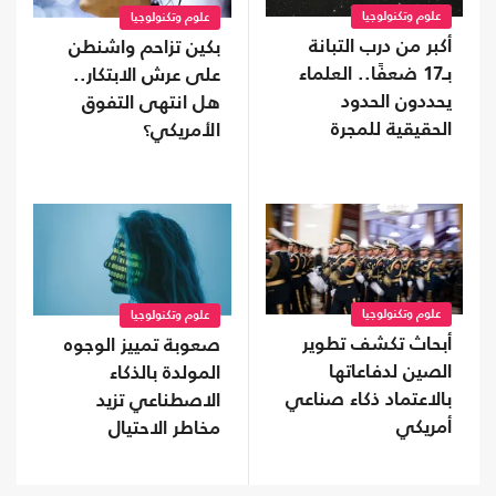
علوم وتكنولوجيا
علوم وتكنولوجيا
أكبر من درب التبانة
بكين تزاحم واشنطن
بـ17 ضعفًا.. العلماء
على عرش الابتكار..
يحددون الحدود
هل انتهى التفوق
الحقيقية للمجرة
الأمريكي؟
العملاقة IC 1101
علوم وتكنولوجيا
علوم وتكنولوجيا
أبحاث تكشف تطوير
صعوبة تمييز الوجوه
الصين لدفاعاتها
المولدة بالذكاء
بالاعتماد ذكاء صناعي
الاصطناعي تزيد
أمريكي
مخاطر الاحتيال