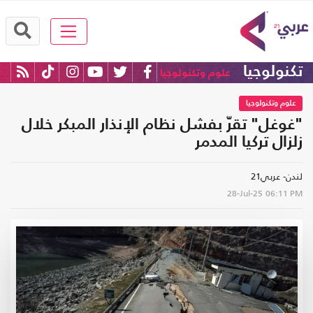
تكنولوجيا
علوم وتكنولوجيا
علوم وتكنولوجيا
"غوغل" تقرّ بفشل نظام الإنذار المبكر خلال
زلزال تركيا المدمر
لندن- عربي21
28-Jul-25
06:11 PM