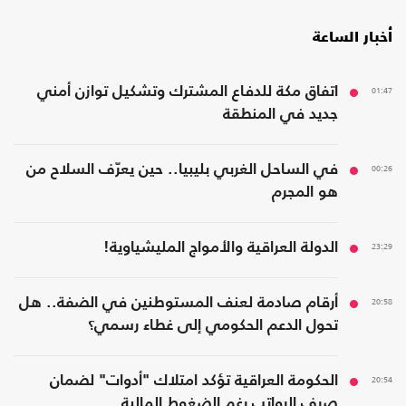
أخبار الساعة
01:47
اتفاق مكة للدفاع المشترك وتشكيل توازن أمني
جديد في المنطقة
00:26
في الساحل الغربي بليبيا.. حين يعرّف السلاح من
هو المجرم
23:29
الدولة العراقية والأمواج المليشياوية!
20:58
أرقام صادمة لعنف المستوطنين في الضفة.. هل
تحول الدعم الحكومي إلى غطاء رسمي؟
20:54
الحكومة العراقية تؤكد امتلاك "أدوات" لضمان
صرف الرواتب رغم الضغوط المالية