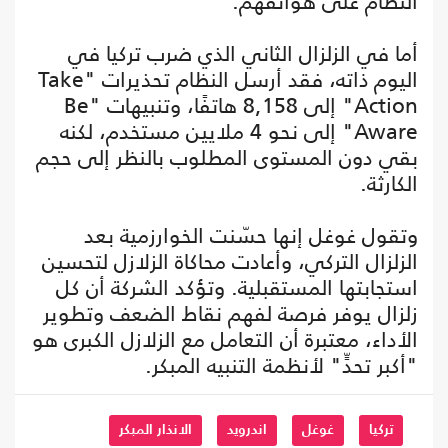
النظام على هواتفهم.
أما في الزلزال الثاني الذي ضرب تركيا في
اليوم ذاته، فقد أرسل النظام تحذيرات "Take
Action" إلى 8,158 هاتفًا، وتنبيهات "Be
Aware" إلى نحو 4 ملايين مستخدم، لكنه
بقي دون المستوى المطلوب بالنظر إلى حجم
الكارثة.
وتقول غوغل إنها حسّنت الخوارزمية بعد
الزلزال التركي، وأعادت محاكاة الزلازل لتحسين
استجابتها المستقبلية. وتؤكد الشركة أن كل
زلزال يوفر فرصة لفهم نقاط الضعف وتطوير
الأداء، معتبرة أن التعامل مع الزلازل الكبرى هو
"أكبر تحدٍّ" لأنظمة التنبيه المبكر.
تركيا
غوغل
اندرويد
الانذار المبكر