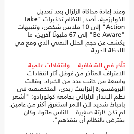
وعند إعادة محاكاة الزلزال بعد تعديل
الخوارزمية، أصدر النظام تحذيرات "Take
Action" إلى 10 ملايين شخص، وتنبيهات
"Be Aware" إلى 67 مليونًا آخرين، ما
يكشف عن حجم الخلل التقني الذي وقع في
اللحظة الحرجة.
تأخر في الشفافية... وانتقادات علمية
الاعتراف المتأخر من غوغل أثار انتقادات
واسعة من جانب عدد من الخبراء. وقالت
البروفسورة إليزابيث ريدي، المتخصصة في
نظم الإنذار الزلزالي بجامعة كولورادو: "أشعر
بإحباط شديد لأن الأمر استغرق أكثر من عامين.
لم تكن كارثة صغيرة... الناس ماتوا، وكان
يفترض بالنظام أن ينقذهم".