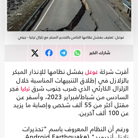
غوغل: تعترف بفشل نظامها الخاص بالتحذير المبكر مع زلزال تركيا - جيتي
شارك الخبر
أقرت شركة
بفشل نظامها للإنذار المبكر
غوغل
بالزلازل في إطلاق التنبيهات المناسبة خلال
الزلزال الكارثي الذي ضرب جنوب شرق
فجر
تركيا
السادس من شباط/فبراير 2023، وأسفر عن
مقتل أكثر من 55 ألف شخص وإصابة ما يزيد
عن 100 ألف آخرين.
ورغم أن النظام المعروف باسم "تحذيرات
زلازل أندرويد" (Android Earthquake