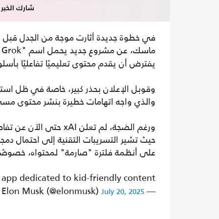
شارك الخبر
ماسك، عن مشروع جديد يحمل اسم "Baby Grok"، وهو تطبيق
يفترض أن يقدم محتوى تعليميًا تفاعليًا ب
والذي واجه اتهامات خطيرة بنشر محتوى مس
حيث تشير التسريبات التقنية إلى احتمال دم
على أنظمة فلترة "صارمة" لمحتواه، خصوصً
 app dedicated to kid-friendly content
— Elon Musk (@elonmusk)
July 20, 2025