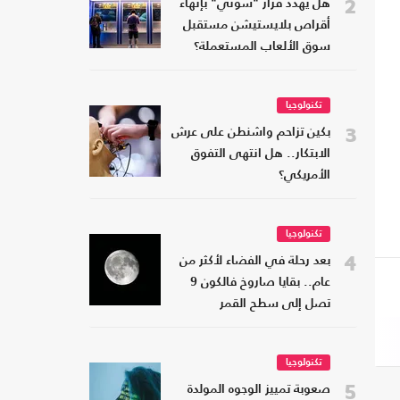
2
هل يهدد قرار "سوني" بإنهاء
أقراص بلايستيشن مستقبل
سوق الألعاب المستعملة؟
تكنولوجيا
3
بكين تزاحم واشنطن على عرش
الابتكار.. هل انتهى التفوق
الأمريكي؟
تكنولوجيا
4
بعد رحلة في الفضاء لأكثر من
عام.. بقايا صاروخ فالكون 9
تصل إلى سطح القمر
تكنولوجيا
5
صعوبة تمييز الوجوه المولدة