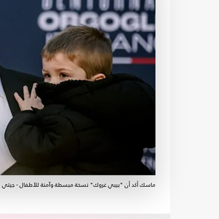
ماسك أكد أن "بيبي غروك" نسخة مبسطة وآمنة للأطفال - جيتي