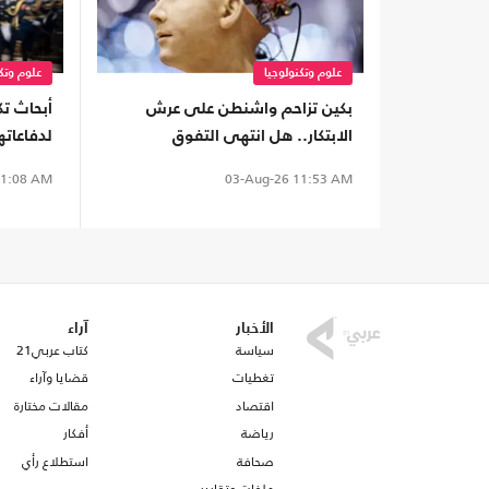
علوم وتكنولوجيا
علوم وتكن
بكين تزاحم واشنطن على عرش
أبحاث ت
الابتكار.. هل انتهى التفوق
لدفاعاته
الأمريكي؟
أمريكي
1:08 AM
03-Aug-26
11:53 AM
الأخبار
آراء
سياسة
كتاب عربي21
تغطيات
قضايا وآراء
اقتصاد
مقالات مختارة
رياضة
أفكار
صحافة
استطلاع رأي