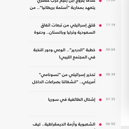
13:20
عندما يتزوج ابن زعيم حزب عنصري
يتعهد بمحاربة "أسلمة بريطانيا".. من
مسلمة!
11:19
قلق إسرائيلي من تبعات اتفاق
السعودية وتركيا وباكستان.. ودعوة
لتشكيل تحالفات موازية
09:04
خطبة "الدردير".. الوعي ودور النخبة
في المجتمع الليبي!
08:34
تحذير إسرائيلي من "تسونامي"
أمريكي.. "انشغالنا بصراعات الداخل
يحجب ما يتغير بواشنطن"
07:35
إشكال الطائفية في سوريا
06:50
الشعبوية وأزمة الديمقراطية.. كيف