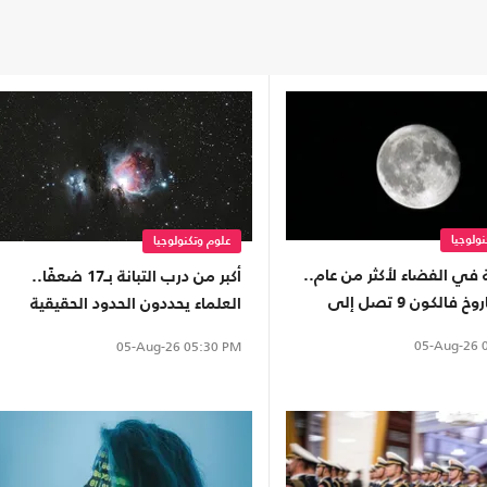
ولوجيا
علوم وتكنولوجيا
 في الفضاء لأكثر من عام..
أكبر من درب التبانة بـ17 ضعفًا..
بقايا صاروخ فالكون 9 تصل إلى
العلماء يحددون الحدود الحقيقية
مر
للمجرة العملاقة IC 1101
05-Aug-26
0
05-Aug-26
05:30 PM