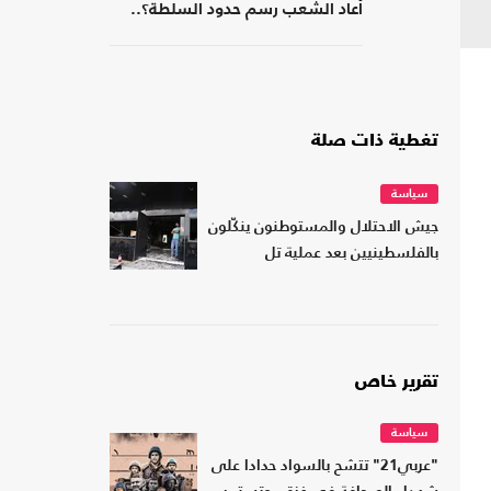
أعاد الشعب رسم حدود السلطة؟..
كتاب جديد
تغطية ذات صلة
سياسة
جيش الاحتلال والمستوطنون ينكّلون
بالفلسطينيين بعد عملية تل
تقرير خاص
سياسة
"عربي21" تتشح بالسواد حدادا على