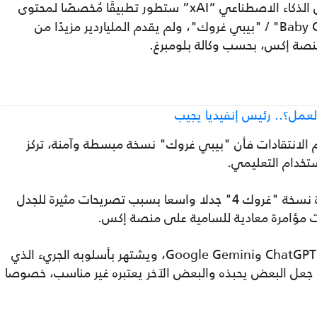
إن شركته الناشئة في مجال الذكاء الاصطناعي “xAI” ستطور تطبيقًا مُخصصًا لمحتوى
مُناسب للأطفال، وسيُطلق عليه اسم " Baby Grok" / "بيبي غروك"، ولم يقدم الملياردير مزيدًا من
نصة إكس، بحسب وكالة بلومبرغ.
عمل؟.. رئيس إنفيديا يجيب
الانتقادات فأن "بيبي غروك" نسخة مبسطة وآمنة، تركز
تخدام التعليمي.
وجاء هذا الإعلان بعد أسبوعين فقط من إثارة نسخة "غروك 4" جدلا واسعا بسبب تصريحات مثيرة للجدل
ات مؤامرة معادية للسامية على منصة إكس.
يذكر أن "غروك" أُطلق عام 2023 كمنافس لـ ChatGPT وGoogle Gemini، ويشتهر بأسلوبه الجريء الذي
 ما جعل البعض يحبذه والبعض الآخر يعتبره غير مناسب، خصوصا