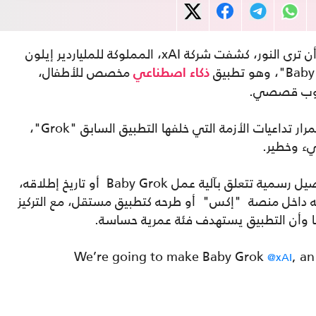
في خطوة جديدة أثارت موجة من الجدل قبل أن ترى النور، كشفت شركة xAI، المملوكة للملياردير إيلون
مخصص للأطفال،
ذكاء اصطناعي
أسلوب قصصي.
وقوبل الإعلان بحذر كبير، خاصة في ظل استمرار تداعيات الأزمة التي خلفها التطبيق السابق "Grok"،
يء وخطير.
ورغم الضجة، لم تعلن xAI حتى الآن عن تفاصيل رسمية تتعلق بآلية عمل Baby Grok أو تاريخ إطلاقه،
جه داخل منصة "إكس" أو طرحه كتطبيق مستقل، مع التركيز
ا وأن التطبيق يستهدف فئة عمرية حساسة.
We’re going to make Baby Grok
, an
@xAI