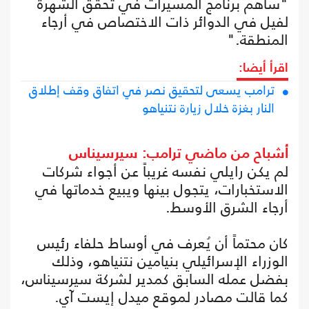
"ساهم برنامج المسيرات في تحقق الشهرة
لفيل في الدوائر ذات الاختصاص في أرجاء
المنطقة."
اقرأ أيضا:
ترامب يسعى لتحقيق نصر في اتفاق وقف إطلاق
النار بغزة خلال زيارة نتنياهو
أشباح من ماضي ترامب: سيرسيناس
لم يكن رايلي نفسه غريباً عن أجواء شركات
الاستخبارات، يتجول بينها ويبيع خدماتها في
أرجاء الشرق الأوسط.
كان محتماً أن يُعرف في أوساط حلفاء رئيس
الوزراء الإسرائيلي بنيامين نتنياهو، وذلك
بفضل عمله السابق كمدير لشركة سيرسيناس،
كما قالت مصادر لموقع ميدل إيست آي.