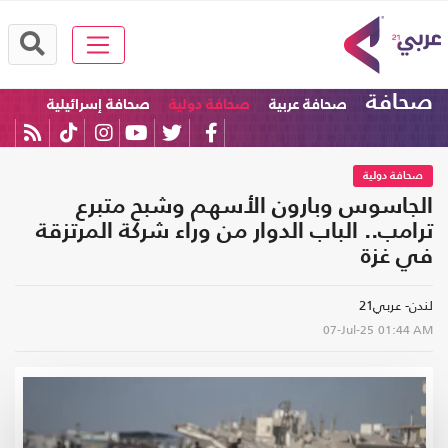
صحافة
صحافة عربية
صحافة دولية
صحافة إسرائيلية
صحافة دولية
الجاسوس وبارون الأسهم وشبح متبرع
ترامب.. الباب الدوار من وراء شركة المرتزقة
في غزة
لندن- عربي21
07-Jul-25
01:44 AM