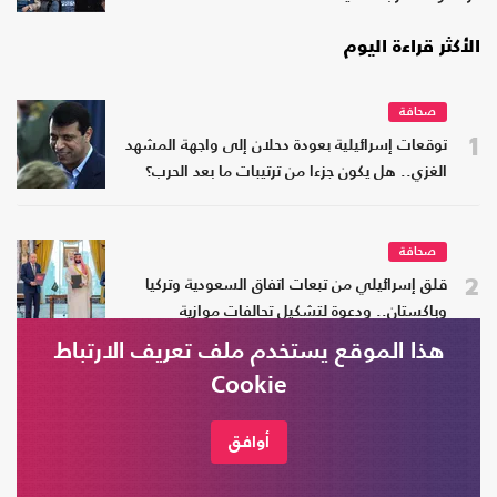
الأكثر قراءة اليوم
صحافة
1
توقعات إسرائيلية بعودة دحلان إلى واجهة المشهد
الغزي.. هل يكون جزءا من ترتيبات ما بعد الحرب؟
صحافة
2
قلق إسرائيلي من تبعات اتفاق السعودية وتركيا
وباكستان.. ودعوة لتشكيل تحالفات موازية
هذا الموقع يستخدم ملف تعريف الارتباط
Cookie
صحافة
3
قراءة إسرائيلية في التحالف الجديد بالشرق الأوسط..
أوافق
"دليل فقدان ثقة"