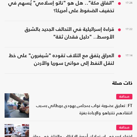
17:26
"اتفاق مكة".. هل هو "ناتو إسلامي" يُسهم في
تخفيف الضغوط على أمريكا؟
17:22
قراءة إسرائيلية في التحالف الجديد بالشرق
الأوسط.. "دليل فقدان ثقة"
17:14
العراق يتفق مع ائتلاف تقوده "شيفرون" على خط
لنقل النفط إلى موانئ سوريا والأردن
ذات صلة
صحافة
FT: تعليق عضوية نواب بمجلس يهودي بريطاني بسبب
انتقادهم نتنياهو والإبادة بغزة
صحافة
ارتفاع كبير في استهلاك أدوية الاكتئاب والقلق في دولة