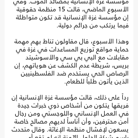
مؤسسة غزة الإنسانية بمصائد الموت. وفي
الأسبوع الماضي، قالت 15 منظمة حقوقية
إن مؤسسة غزة الإنسانية قد تكون متواطئة
فيما يرتكب من جرائم دولية.
وهذا الأسبوع، قال مقاولون تناط بهم مهمة
حماية مواقع توزيع المساعدات في غزة في
مقابلات مع البي بي سي والأسوشيتد
بريس، شريطة عدم الكشف عن هوياتهم، إن
الرصاص الحي يستخدم ضد الفلسطينيين
الذين يأتون طلباً للطعام.
رداً على ذلك، قالت مؤسسة غزة الإنسانية إن
فريقها يتكون من أشخاص ذوي خبرات جيدة
في العمل الإنساني واللوجستي ومن رجال
أمن محترفين، وأن أناساً لديهم مصالح خاصة
يسعون لإفشال منظمة الإغاثة. وقال متحدث
باسم شركة الحلول الآمنة إنه لم تقع أي