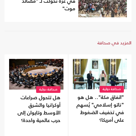
في غزة تحولت لـ "مصائد
موت"
المزيد في صحافة
صحافة دولية
صحافة دولية
"اتفاق مكة".. هل هو
هل تتحول صراعات
"ناتو إسلامي" يُسهم
أوكرانيا والشرق
في تخفيف الضغوط
الأوسط وتايوان إلى
على أمريكا؟
حرب عالمية واحدة؟