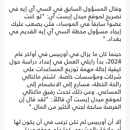
وقال المسؤول السابق في السي آي إيه في
تصريح لموقع ميدل إيست آي: "لو كنت
عضواً سابقاً في الموساد، فلن يصعب عليك
إيجاد مسؤول محطة السي آي إيه القديم في
بغداد."
حينما كان ما يزال في أوربيس في أواخر عام
2024، بدأ رايلي العمل في إعداد دراسة حول
كيفية إحالة مهمة توزيع المساعدات على
شركات ومؤسسات خاصة. اشتم ماكنالي
رائحة الخطة، فسارع إلى الانضمام إلى
المساعي. وعن ذلك تحدث رفيق ماكنالي
لموقع ميدل إيست آي قائلاً: "لقد قال إن
الفرصة سانحة لجني الكثير من المال."
إلا أن أوربيس لم تكن ترغب في أن يكون لها
أي علاقة بالمشروع، كما علم موقع ميدل