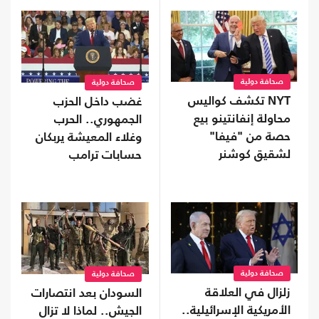
صحافة دولية
صحافة دولية
NYT تكشف كواليس
غضب داخل الحزب
محاولة إنفانتينو بيع
الجمهوري.. الحرب
حصة من "فيفا"
وغلاء المعيشة يربكان
لشقيق كوشنر
حسابات ترامب
صحافة دولية
صحافة دولية
زلزال في العلاقة
السودان بعد انتصارات
الأمريكية الإسرائيلية..
الجيش.. لماذا لا تزال