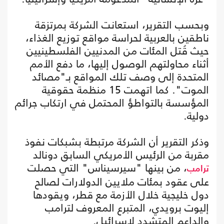
وبحسب التقرير، استعانت الشركة بمرتزقة
ناطقين بالعربية لحراسة مواقع توزيع الغذاء،
حيث قُتل المئات من المدنيين الفلسطينيين
أثناء محاولتهم الوصول إليها، ما دفع الأمم
المتحدة إلى وصف تلك المواقع بـ"مصائد
الموت". كما اتهمت 15 منظمة حقوقية
المؤسسة بالتواطؤ المحتمل في ارتكاب جرائم
دولية.
وذكر التقرير أن الشركة مرتبطة بشبكات نفوذ
مقربة من الرئيس الأمريكي السابق دونالد
، من بينها "سيرسيناس" التي حصلت
ترامب
على عقود بمئات ملايين الدولارات لصالح
دول خليجية خلال الأزمة مع قطر، ويقودها
إليوت برويدي، المتبرع المعروف لترامب
والداعم المتشدد لإسرائيل.