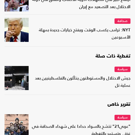
الاحتلال بعد التصعيد مع إيران
صحافة
NYT: ترامب يكسب الوقت ويفتح خيارات جديدة بمهلة
الأسبوعين
تغطية ذات صلة
سياسة
جيش الاحتلال والمستوطنون ينكّلون بالفلسطينيين بعد
عملية تل
تقرير خاص
سياسة
"عربي21" تتشح بالسواد حدادا على شهداء الصحافة في
غزة.. وتستمر بالتغطية