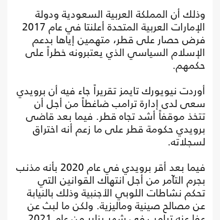
وذلك أن المملكة العربية السعودية ودولة
الإمارات العربية المتحدة أعلنتا في عام 2017
فرض حصار على قطر، متهمين إياها بدعم
الإسلام السياسي الذي يعتبرونه خطراً على
حكمهم.
أوردت نيويورك تايمز تقريراً جاء فيه أن برويدي
سعى لدى إدارة ترامب ضاغطاً من أجل أن
تتخذ موقفاً أشد تجاه قطر. فيما بعد قاضى
برويدي حكومة قطر على ما زعم أنه اختراق
لسجلاته.
فيما بعد أقر برويدي في عام 2020 بأنه مذنب
بجرم التآمر من أجل انتهاك القوانين التي
تحكم نشاطات اللوبي الأجنبية وذلك بالنيابة
عن مصالح صينية وماليزية. ولكن ما لبث عن
عفا عنه ترامب في شهر يناير من عام 2021.