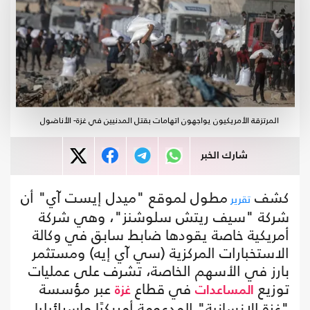
المرتزقة الأمريكيون يواجهون اتهامات بقتل المدنيين في غزة- الأناضول
شارك الخبر
كشف
مطول لموقع "ميدل إيست آي" أن
تقرير
شركة "سيف ريتش سلوشنز"، وهي شركة
أمريكية خاصة يقودها ضابط سابق في وكالة
الاستخبارات المركزية (سي آي إيه) ومستثمر
بارز في الأسهم الخاصة، تشرف على عمليات
توزيع
في قطاع
عبر مؤسسة
المساعدات
غزة
"غزة الإنسانية" المدعومة أمريكيًا وإسرائيليا.