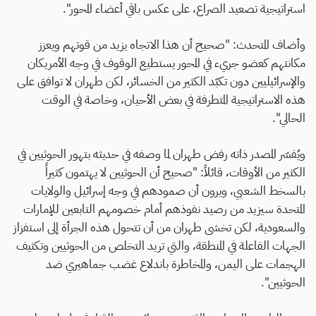
استراتيجية تصعيد الصراع، على عكس باقي أعضاء المحور".
وأضاف المتحدث: "صحيح أن هذا الاتجاه يزيد من قوتهم ويعزز
مكانتهم كعضو جريء في المحور يستطيع الوقوف في وجه الأمريكان
والإسرائيليين دون تكبّد الكثير من الخسائر، لكن طهران لا توافق على
هذه الاستراتيجية المتطرفة في بعض الأحيان، وخاصة في الوقت
الحالي".
ويُفسّر المصدر ذاته رفض طهران لما وصفه في حديثه بتهور الحوثيين في
الكثير من الأوقات، قائلاً: "صحيح أن الحوثيين لا يهتمون كثيراً
بالسخط الشعبي، ويرون أن صمودهم في وجه إسرائيل والولايات
المتحدة سيزيد من رصيد نفوذهم أمام خصومهم التابعين للإمارات
والسعودية، لكن تخشى طهران من أن تتحول هذه الجرأة إلى استفزاز
الجهات الفاعلة في المنطقة، والتي تريد التخلص من الحوثيين وتكثيف
الهجمات على اليمن، والمخاطرة باندلاع غضب جماهيري ضد
الحوثيين".