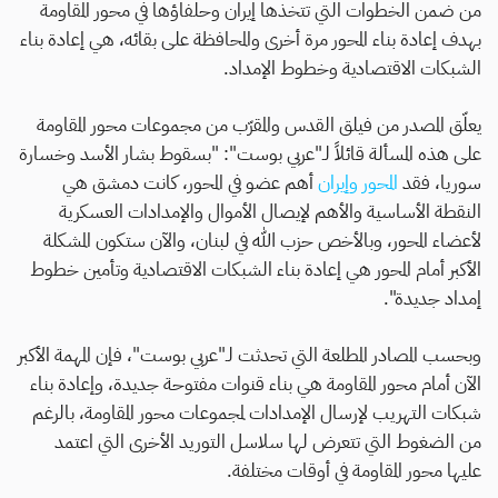
من ضمن الخطوات التي تتخذها إيران وحلفاؤها في محور المقاومة
بهدف إعادة بناء المحور مرة أخرى والمحافظة على بقائه، هي إعادة بناء
الشبكات الاقتصادية وخطوط الإمداد.
يعلّق المصدر من فيلق القدس والمقرّب من مجموعات محور المقاومة
على هذه المسألة قائلاً لـ"عربي بوست": "بسقوط بشار الأسد وخسارة
سوريا، فقد
المحور وإيران
أهم عضو في المحور، كانت دمشق هي
النقطة الأساسية والأهم لإيصال الأموال والإمدادات العسكرية
لأعضاء المحور، وبالأخص حزب الله في لبنان، والآن ستكون المشكلة
الأكبر أمام المحور هي إعادة بناء الشبكات الاقتصادية وتأمين خطوط
إمداد جديدة".
وبحسب المصادر المطلعة التي تحدثت لـ"عربي بوست"، فإن المهمة الأكبر
الآن أمام محور المقاومة هي بناء قنوات مفتوحة جديدة، وإعادة بناء
شبكات التهريب لإرسال الإمدادات لمجموعات محور المقاومة، بالرغم
الاسم
من الضغوط التي تتعرض لها سلاسل التوريد الأخرى التي اعتمد
عليها محور المقاومة في أوقات مختلفة.