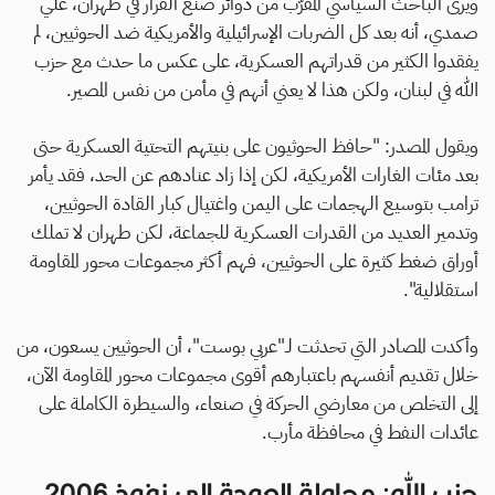
ويرى الباحث السياسي المقرّب من دوائر صنع القرار في طهران، علي
صمدي، أنه بعد كل الضربات الإسرائيلية والأمريكية ضد الحوثيين، لم
يفقدوا الكثير من قدراتهم العسكرية، على عكس ما حدث مع حزب
الله في لبنان، ولكن هذا لا يعني أنهم في مأمن من نفس المصير.
ويقول المصدر: "حافظ الحوثيون على بنيتهم التحتية العسكرية حتى
بعد مئات الغارات الأمريكية، لكن إذا زاد عنادهم عن الحد، فقد يأمر
ترامب بتوسيع الهجمات على اليمن واغتيال كبار القادة الحوثيين،
وتدمير العديد من القدرات العسكرية للجماعة، لكن طهران لا تملك
أوراق ضغط كثيرة على الحوثيين، فهم أكثر مجموعات محور المقاومة
استقلالية".
وأكدت المصادر التي تحدثت لـ"عربي بوست"، أن الحوثيين يسعون، من
خلال تقديم أنفسهم باعتبارهم أقوى مجموعات محور المقاومة الآن،
إلى التخلص من معارضي الحركة في صنعاء، والسيطرة الكاملة على
عائدات النفط في محافظة مأرب.
حزب الله: محاولة العودة إلى نفوذ 2006