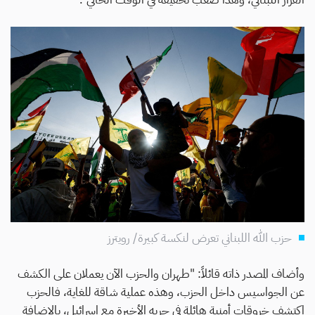
حزب الله اللبناني تعرض لنكسة كبيرة/ رويترز
وأضاف المصدر ذاته قائلاً: "طهران والحزب الآن يعملان على الكشف
عن الجواسيس داخل الحزب، وهذه عملية شاقة للغاية، فالحزب
اكتشف خروقات أمنية هائلة في حربه الأخيرة مع إسرائيل، بالإضافة