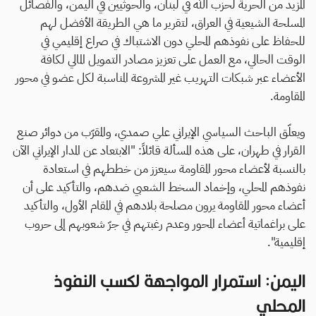
المزيد من الحرية لحزب الله في لبنان، والحوثيين في اليمن، والفصائل
المسلحة الشيعية في العراق، لتقرير ما هي الطريقة الأفضل لهم
للحفاظ على نفوذهم المحلي دون الاشتباك في صراع إقليمي في
الوقت الحالي، مع العمل على تعزيز مصادر التمويل المالي لكافة
الأعضاء عبر شبكات التهريب غير المشروعة المناسبة لكل عضو في محور
المقاومة.
ويعلّق الباحث السياسي الإيراني علي صمدي، والمقرّب من دوائر صنع
القرار في طهران، على هذه المسألة قائلاً: "الابتعاد عن المدار الإيراني الآن
بالنسبة لأعضاء محور المقاومة سيعزز من خططهم في استعادة
نفوذهم المحلي، وإخماد السخط الشعبي ضدهم، والتأكيد على أن
أعضاء محور المقاومة يرون مصلحة بلادهم في المقام الأول، والتأكيد
على براغماتية أعضاء المحور وعدم رغبتهم في جرّ شعوبهم إلى حروب
إقليمية".
اليمن: استمرار المواجهة لكسب النفوذ
المحلي