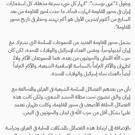
ويقول لـ"عربي بوست": "انهار كل شيء بسرعة مذهلة، كل استثمارات
إيران في محور المقاومة انهارت فجأة، ما حدث لمحور المقاومة من بعد
السابع من أكتوبر/تشرين الأول هو أكبر تهديد وخطر في تاريخ محور
المقاومة".
يشمل محور المقاومة العديد من المجموعات المسلحة التي تشترك مع
إيران أيديولوجياً، ونفس العداء لإسرائيل والولايات المتحدة، لكن كان
حزب الله اللبناني والحوثيون من بعده، هما المجموعتان الأكثر ولاءً
لطهران والأكثر التزاماً بالسياسة الإسلامية الشيعية، والأكثر التزاماً
أيضاً بالعداء تجاه إسرائيل والولايات المتحدة.
تأتي من بعدهم الفصائل المسلحة الشيعية في العراق والمتحالفة مع
إيران والتي تنضوي تحت مظلة الحشد الشعبي، ولكن كانت هذه
الفصائل الحلقة الأضعف في محور المقاومة، وكانت طهران تعتمد
عليها بشكل أقل من حزب الله في لبنان والحوثيين في اليمن.
بالإضافة إلى ارتباط هذه الفصائل بالمشكلات المحلية في العراق ودراسة