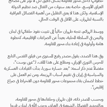
خطواتها داخل محور المقاومة بشكل دقيق لكي لا تؤثر على مصالح
العراق الأوسع، خاصة بعد سنوات من القتال ضد تنظيم الدولة
الإسلامية، ولكن هذا لا يعني التقليل من أهمية الفصائل العراقية
بالنسبة لطهران، على الأقل في الوقت الحالي.
ووسط الهزائم، تتجه طهران حالياً إلى تثبيت نفوذ حلفائها في لبنان
واليمن في السلطة المحلية، بعيداً عن الصراعات الإقليمية، كخطوة
هامة وأولوية في إعادة بناء محور المقاومة.
وفي هذا الصدد، يقول مصدر رفيع المستوى من فيلق القدس التابع
للحرس الثوري الإيراني، ومطلع على هذا الملف، لـ"عربي بوست"،
مفضلاً عدم ذكر اسمه: "بعد خسارة سوريا، بدأت القيادات العسكرية
والسياسية في إيران في تقييم أسباب الهزيمة، ومن ثم العمل على
خطط لضمان بقاء مجموعات محور المقاومة دون الانخراط في صراع
إقليمي".
وبحسب المصدر ذاته، فإن طهران وحلفاءها في محور المقاومة،
وبالتحديد الفصائل الشيعية في العراق، وحزب الله في لبنان، قرروا