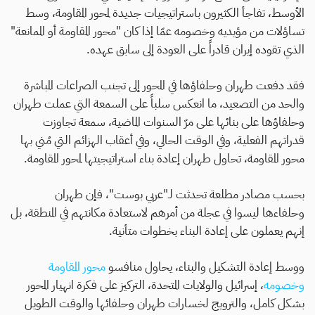
الأوسط، تفاجأ الكثيرون باستراتيجيات جديدة لمحور المقاومة، وسط
تساؤلات من مؤيديه وخصومه عمّا إذا كان "محور المقاومة أو الممانعة"
الذي تقوده إيران قادراً على العودة إلى سابق عهده.
فقد دفعت طهران وحلفاؤها في المحور إلى تجنب الصراعات المباشرة
والحد من التصعيد، ما انعكس سلباً على السمعة التي عملت طهران
وحلفاؤها على بنائها على مرّ السنوات الماضية، سمعة تجاوزت
قدراتهم الفعلية، وفي الوقت الحالي، وفي أعقاب الهزائم التي مُني بها
محور المقاومة، تحاول طهران إعادة بناء استراتيجيتها لمحور المقاومة.
بحسب مصادر مطلعة تحدثت لـ"عربي بوست"، فإن طهران
وحلفاءها ليسوا في عجلة من أمرهم لاستعادة مكانتهم في المنطقة، بل
إنهم يعملون على إعادة البناء بخطوات متأنية.
ووسط إعادة التشكيل والبناء، يحاول منافسو
محور المقاومة
وخصومه
، إسرائيل والولايات المتحدة، التركيز على فكرة انهيار المحور
بشكل كامل، والترويج لخسارات طهران وحلفائها والوقت الطويل