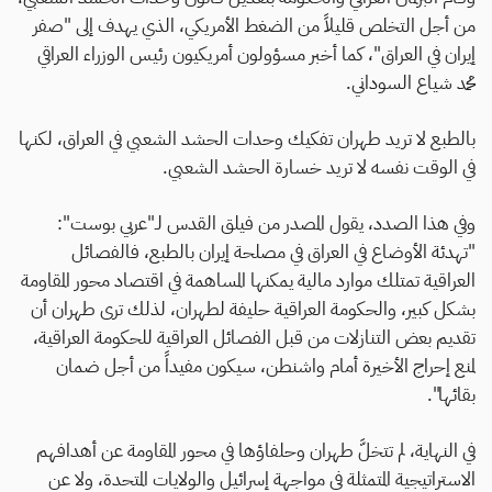
من أجل التخلص قليلاً من الضغط الأمريكي، الذي يهدف إلى "صفر
إيران في العراق"، كما أخبر مسؤولون أمريكيون رئيس الوزراء العراقي
محمد شياع السوداني.
بالطبع لا تريد طهران تفكيك وحدات الحشد الشعبي في العراق، لكنها
في الوقت نفسه لا تريد خسارة الحشد الشعبي.
وفي هذا الصدد، يقول المصدر من فيلق القدس لـ"عربي بوست":
"تهدئة الأوضاع في العراق في مصلحة إيران بالطبع، فالفصائل
العراقية تمتلك موارد مالية يمكنها المساهمة في اقتصاد محور المقاومة
بشكل كبير، والحكومة العراقية حليفة لطهران، لذلك ترى طهران أن
تقديم بعض التنازلات من قبل الفصائل العراقية للحكومة العراقية،
لمنع إحراج الأخيرة أمام واشنطن، سيكون مفيداً من أجل ضمان
بقائها".
في النهاية، لم تتخلَّ طهران وحلفاؤها في محور المقاومة عن أهدافهم
الاستراتيجية المتمثلة في مواجهة إسرائيل والولايات المتحدة، ولا عن