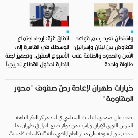
واشنطن تعيد رسم قواعد
اتفاق غزة: إرجاء اجتماع
التفاوض بين لبنان وإسرائيل:
للوسطاء في القاهرة إلى
الأمن والحدود والطاقة على
الأسبوع المقبل، وتجهيز لجنة
طاولة واحدة
الإدارة لدخول القطاع تدريجياً
خيارات طهران لإعادة رصّ صفوف "محور
المقاومة"
يصف علي صمدي، الباحث السياسي في أحد مراكز الفكر التابعة
للحرس الثوري الإيراني والمقرب من دوائر صنع القرار في طهران، ما
حدث لمحور المقاومة على مدار العام الماضي، بأنه "انتكاسات فادحة"،