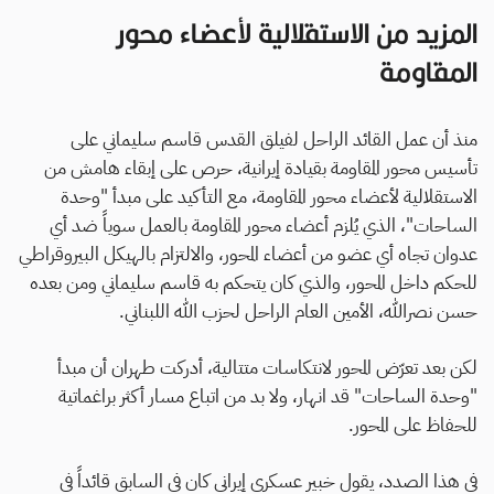
المزيد من الاستقلالية لأعضاء محور
الايميل
المقاومة
منذ أن عمل القائد الراحل لفيلق القدس قاسم سليماني على
ما التصحيح؟ قم بوصف الخطأ هنا بما لا يتجاوز ألف
تأسيس محور المقاومة بقيادة إيرانية، حرص على إبقاء هامش من
حرف
الاستقلالية لأعضاء محور المقاومة، مع التأكيد على مبدأ "وحدة
الساحات"، الذي يُلزم أعضاء محور المقاومة بالعمل سوياً ضد أي
عدوان تجاه أي عضو من أعضاء المحور، والالتزام بالهيكل البيروقراطي
للحكم داخل المحور، والذي كان يتحكم به قاسم سليماني ومن بعده
حسن نصرالله، الأمين العام الراحل لحزب الله اللبناني.
لكن بعد تعرّض المحور لانتكاسات متتالية، أدركت طهران أن مبدأ
"وحدة الساحات" قد انهار، ولا بد من اتباع مسار أكثر براغماتية
للحفاظ على المحور.
في هذا الصدد، يقول خبير عسكري إيراني كان في السابق قائداً في