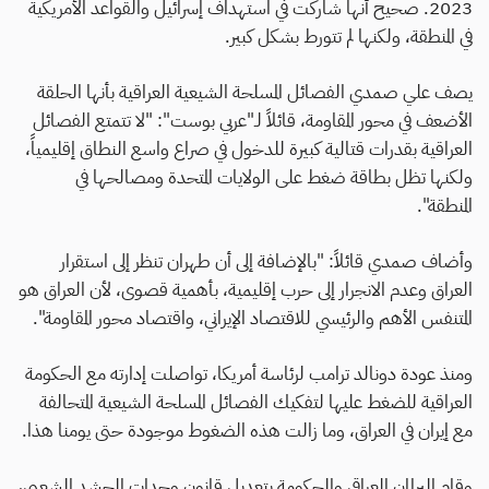
2023. صحيح أنها شاركت في استهداف إسرائيل والقواعد الأمريكية
في المنطقة، ولكنها لم تتورط بشكل كبير.
يصف علي صمدي الفصائل المسلحة الشيعية العراقية بأنها الحلقة
الأضعف في محور المقاومة، قائلاً لـ"عربي بوست": "لا تتمتع الفصائل
العراقية بقدرات قتالية كبيرة للدخول في صراع واسع النطاق إقليمياً،
ولكنها تظل بطاقة ضغط على الولايات المتحدة ومصالحها في
المنطقة".
وأضاف صمدي قائلاً: "بالإضافة إلى أن طهران تنظر إلى استقرار
العراق وعدم الانجرار إلى حرب إقليمية، بأهمية قصوى، لأن العراق هو
المتنفس الأهم والرئيسي للاقتصاد الإيراني، واقتصاد محور المقاومة".
ومنذ عودة دونالد ترامب لرئاسة أمريكا، تواصلت إدارته مع الحكومة
العراقية للضغط عليها لتفكيك الفصائل المسلحة الشيعية المتحالفة
مع إيران في العراق، وما زالت هذه الضغوط موجودة حتى يومنا هذا.
وقام البرلمان العراقي والحكومة بتعديل قانون وحدات الحشد الشعبي،