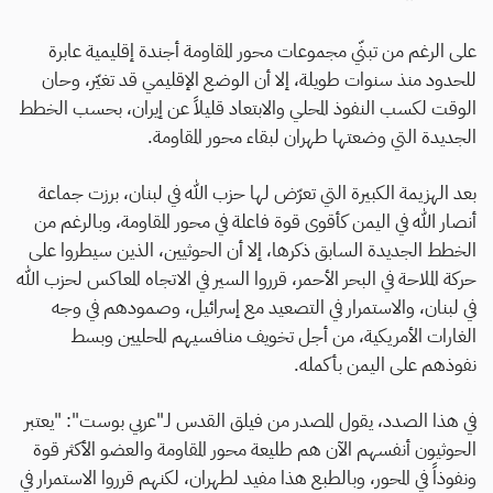
على الرغم من تبنّي مجموعات محور المقاومة أجندة إقليمية عابرة
للحدود منذ سنوات طويلة، إلا أن الوضع الإقليمي قد تغيّر، وحان
الوقت لكسب النفوذ المحلي والابتعاد قليلاً عن إيران، بحسب الخطط
الجديدة التي وضعتها طهران لبقاء محور المقاومة.
بعد الهزيمة الكبيرة التي تعرّض لها حزب الله في لبنان، برزت جماعة
أنصار الله في اليمن كأقوى قوة فاعلة في محور المقاومة، وبالرغم من
الخطط الجديدة السابق ذكرها، إلا أن الحوثيين، الذين سيطروا على
حركة الملاحة في البحر الأحمر، قرروا السير في الاتجاه المعاكس لحزب الله
في لبنان، والاستمرار في التصعيد مع إسرائيل، وصمودهم في وجه
الغارات الأمريكية، من أجل تخويف منافسيهم المحليين وبسط
نفوذهم على اليمن بأكمله.
في هذا الصدد، يقول المصدر من فيلق القدس لـ"عربي بوست": "يعتبر
الحوثيون أنفسهم الآن هم طليعة محور المقاومة والعضو الأكثر قوة
ونفوذاً في المحور، وبالطبع هذا مفيد لطهران، لكنهم قرروا الاستمرار في