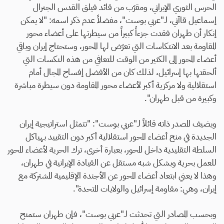
الحرس الثوري الإيراني، ومقرّب من قائد فيلق القدس الجنرال
إسماعيل قاآني، لـ"عربي بوست"، مفضلاً عدم ذكر اسمه: "لا يمكن
إنكار أن طهران فقدت جزءاً كبيراً من سيطرتها على أعضاء محور
المقاومة بعد الانتكاسات التي تعرّض لها المحور، وستحتاج إيران وباقي
أعضاء المحور إلى الكثير من الوقت للتعافي من هذه النكسات التي
ألحقتها بها إسرائيل، لذلك كان من الأفضل إفساح المجال أمام
استقلالية ولا مركزية أكبر لأعضاء محور المقاومة دون سيطرة مباشرة
وكبيرة من قبل طهران".
ويضيف المصدر ذاته قائلاً لـ"عربي بوست": "تتمثل استراتيجية إيران
الجديدة في منح أعضاء المحور استقلالية أكبر دون التقييد بهياكل
السلطة التقليدية داخل المحور، بعبارة أخرى، ترك الحرية لأعضاء المحور
للعمل بحرية وبشكل شبه مستقل عن القيادة الإيرانية في طهران،
وهذا لا يعني ابتعاد أعضاء المحور عن الأجندة الإقليمية المشتركة مع
إيران، وهي: مقاومة إسرائيل والولايات المتحدة".
وبحسب المصادر التي تحدثت لـ"عربي بوست"، فإن طهران ستمنح