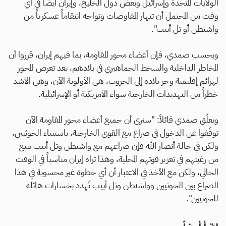
الولايات المتحدة وإسرائيل وبعض دول الخليج، وإيران أيضاً في أي
وقت من المحتمل أن تنهار المفاوضات وتواجه انتقاماً عسكرياً من
واشنطن أو تل أبيب".
وبحسب صمدي، فإن أعضاء محور المقاومة، بما فيهم إيران، قرروا أن
المخاطر الداخلية والسخط الجماهيري في بلادهم، بعد تعرض المحور
لهزائم إقليمية وجر بلاده إلى الحروب، هي الأولوية الآن، وهي الأشد
خطراً من التهديدات الخارجية سواء الأمريكية أو الإسرائيلية.
ويعلّق صمدي قائلاً: "سنرى أن جميع أعضاء محور المقاومة الآن
توقّفوا عن الدخول في صراع مع القوى الخارجية، باستثناء الحوثيين،
ولكن في حالة أنصار الله فإن صراعهم مع واشنطن وتل أبيب ينبع
من رغبتهم في تعزيز قوتهم المحلية، وهذا تراه إيران مناسباً في الوقت
الحالي، ولكن مع الأخذ في الاعتبار أن أي خطوة غير محسوبة في هذا
الصراع بين الحوثيين وواشنطن وتل أبيب تُهدد بخسارات هائلة
للحوثيين".