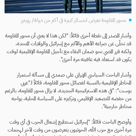
محور المقاومة تعرض لخسائر كبيرة في أكثر من دولة/ رويترز
وأشار المصدر إلى نقطة أخرى قائلاً: "لكن هذا لا يعني أن محور المقاومة
قد تخلّى عن صراعه الأهم والأكبر مع إسرائيل والولايات المتحدة،
ولكنه قرر المضي نحو ضمان البقاء مع تأجيل المقاومة الإقليمية لوقت
يكون قد استعاد فيه عافيته مرة أخرى".
وأشار الباحث السياسي الإيراني علي صمدي إلى مسألة استمرار
المخاطر الإقليمية بالنسبة لفصائل محور المقاومة، قائلاً لـ"عربي
بوست": "في هذه الاستراتيجية الجديدة، لا يزال محور المقاومة، بالرغم
من خفضه للتصعيد الإقليمي وتركيزه على السياسة المحلية، يواجه
مخاطر خارجية".
وأوضح الباحث قائلاً: "إسرائيل تستطيع إشعال الحرب في أي وقت
مرة أخرى مع حزب الله، الحوثيون يتعرضون من وقت لآخر لهجمات