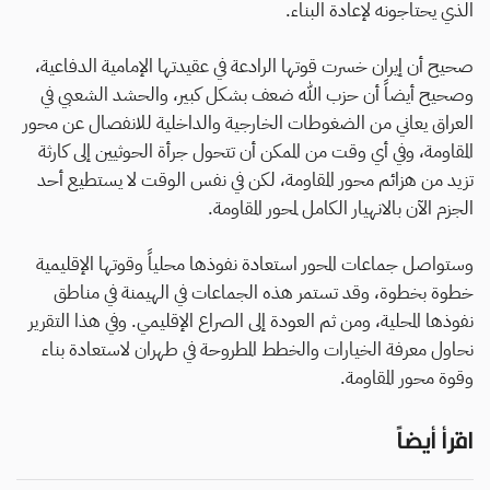
الذي يحتاجونه لإعادة البناء.
صحيح أن إيران خسرت قوتها الرادعة في عقيدتها الإمامية الدفاعية،
وصحيح أيضاً أن حزب الله ضعف بشكل كبير، والحشد الشعبي في
العراق يعاني من الضغوطات الخارجية والداخلية للانفصال عن محور
المقاومة، وفي أي وقت من الممكن أن تتحول جرأة الحوثيين إلى كارثة
تزيد من هزائم محور المقاومة، لكن في نفس الوقت لا يستطيع أحد
الجزم الآن بالانهيار الكامل لمحور المقاومة.
وستواصل جماعات المحور استعادة نفوذها محلياً وقوتها الإقليمية
خطوة بخطوة، وقد تستمر هذه الجماعات في الهيمنة في مناطق
نفوذها المحلية، ومن ثم العودة إلى الصراع الإقليمي. وفي هذا التقرير
نحاول معرفة الخيارات والخطط المطروحة في طهران لاستعادة بناء
وقوة محور المقاومة.
اقرأ أيضاً