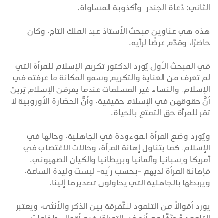
الثاني: دُعاة الجندر، وأكذوبة المساواة.
هذه هي عناوين مبحث الأستاذ عبد الملك التاج، وكان
حاضرًا، وقدّم عرضًا لرأيه.
في المبحث الأول يُورد الدكتور تكريم الإسلام للمرأة التي
لم تعرف من العناية والتكريم وسمو المكانة ما عرفته في
الإسلام. والنساء غير المسلمات عندما يعرفن الإسلام يَرينَ
أنَّ حقوقهن في الإسلام حقيقية، وأنَّ الحضارة الأوروبية لا
تقر للمرأة حق التمتع بالحياة.
ويُورد وضع المرأة الموءودة في الجاهلية، وحالها في
الإسلام. كما يتناول إهانة المرأة، وحالات الاغتصاب في
أمريكا وإسبانيا وألمانيا وبريطانيا والكيان الصهيوني.
فإهانة المرأة لديهم -بحسب رأيه- ليست وليدة الساعة،
ويربطها بالجاهلية التي يحاولون تصديرها إلينا.
يورد أقوالاً من التلمود للتّفرقة بين الذكر والأنثى، ويعتبر
التلمود مُحرَّفًا مع أنه غير التوراة؛ فهو أقوال حاخامات