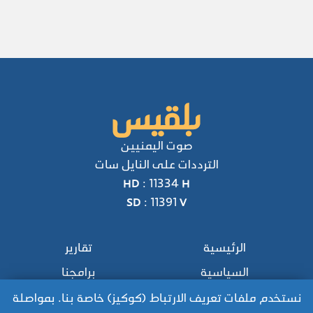
صوت اليمنيين
الترددات على النايل سات
HD : 11334 H
SD : 11391 V
الرئيسية
تقارير
السياسية
برامجنا
محليات
عربي ودولي
نستخدم ملفات تعريف الارتباط (كوكيز) خاصة بنا. بمواصلة