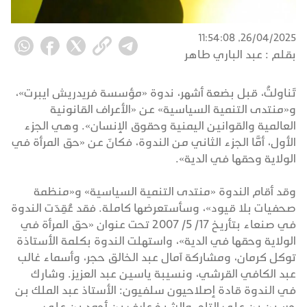
26/04/2025, 11:54:08
بقلم :
عبد الباري طاهر
تَناولتُ، قبل بضعة أشهر، ندوة «مؤسسة فريدريش ايبرت»،
و«منتدى التنمية السياسية» عن «الأعراف القانونية
العالمية والقوانين اليمنية وحقوق الإنسان». وهي الجزء
الأول، أمَّا الجزء الثاني من الندوة، فكانَ عن «حق المرأة في
الولاية وحقها في الدية».
وقد أقام الندوة «منتدى التنمية السياسية» و«منظمة
صحفيات بلا قيود»، وسأستعرضها كاملة. فقد عُقِدَت الندوة
في صنعاء بتأريخ 17/ 5/ 2007 تحت عنوان «حق المرأة في
الولاية وحقها في الدية»، واستهلت الندوة بكلمة الأستاذة
توكل كرمان، ومشاركة آمال عبد الخالق حجر، وأسماء غالب
عبد الكافي القرشي، ونسيبة ياسين عبد العزيز. وشارك
في الندوة قادة إصلاحيون سلفيون: الأستاذ عبد الملك بن
حسين بن علي التاج، والشيخ عارف بن أحمد بن علي