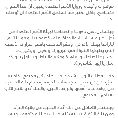
مؤتمرات وأجندة وزوايا الأمم المتحدة يتبين أنَّ هذا العنوان
متسامح، وأقل بكثير مما تستحق الأمم المتحدة أن تُوصف
به".
ويتساءل: هل دخولنا وانضمامنا لهيئة الأمم المتحدة من
أجل احترام سيادتنا، والحفاظ على خصوصيتنا وهويتنا؟ أم
لإلزامنا بهتك الأعراض، ونشر الفاحشة باسم القرارات الأممية
التي يطبخها الشواة في نيويورك وبكين، ويشير إلى
تصديرها لصنعاء والقاهرة ومكة والرباط. ويتناول سورة:
(قل يا أيها الكافرون).
في المطلب الأول، يشدد على اتصاف كل مجتمع بخاصية
تميّزه عن غيره من المجتمعات الأخرى، وتتّسع تلك الخاصية
من روافد عدة؛ أهمها وأبرزها: الدين، والمبادئ والقيم التي
يعتنقها المجتمع.
ويستنكر التغافل عن ذلك أثناء الحديث عن ولاية المرأة،
وعن تلك الاتفاقات التي تنسف نسيجنا المجتمعي. ويرى