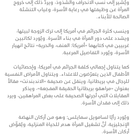
ويُشير إلى نسب الانحراف والشذوذ، ويردُّ ذلك إلى خروج
المرأة عن وظيفتها في رعاية الأسرة، وغياب التنشئة
الصالحة للأبناء.
وينسب كثرة الجرائم في أمريكا إلى ترك الزوجة لبيتها،
ويشدد على دور المرأة في بناء الأسرة. ويُورد لكاتبين
غربيين في كتابهما «أمريكا: العنف، والحرية» نتائج انهيار
الأسرة، ويُورد التفاصيل المرعبة.
كما يتناول إجمالي كلفة الجرائم في أمريكا، وإحصائيات
الأطفال الذين يتعرّضون للاعتداء. ويتناول الأمراض النفسية
للرجال في بريطانيا، وينقل عن صحيفة «الاندبندنت» مقالاً
بعنوان «مراهقو بريطانيا الحقيقة المفجعة»، ويذكر
المقابلات التي أجرتها الصحيفة على بعض المراهقين، ويرد
ذلك إلى فقدان الأسرة.
ويُورد رأيًا لسامويل سمايلس؛ وهو من أركان النهضة
الإنجليزية، أنَّ تشغيل المرأة هدم للحياة المنزلية، ويُقوِّض
أركان الأسرة.