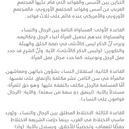
التباين بين الأسس والقواعد التي قام عليها المجتمع
العربي عن أسس وقواعد المجتمع الأوروبي. فالمجتمع
الأوروبي والأمريكي عنده قائم على ثلاث قواعد:
القاعدة الأولى: المساواة التامة بين الرجال والنساء.
والمساواة عندهم تحميل المرأة أعباء الرجل وتكاليفه.
ويرى أنَّ الذكر ليس كالأنثى في صفة الخلق والهيئة
والتكوين؛ (وليس الذكر كالأنثى)، الآية. وأنَّ الشرع قد حدد
عمل الرجل ونوعيته، كما حدد مجال عمل المرأة.
القاعدة الثانية: استقلال النساء بشؤون حياتهن ومعاشهن.
فالمرأة في سن الثامن عشر مكلفة بالإنفاق على نفسها،
أمَّا المسلمة فالرجل مكلف بالنفقة عليها؛ وهو حق للمرأة،
مستدلاً بالآية: (لينفق ذو سعة من سعته). والآية: (الرجال
قوامون على النساء).
القاعدة الثالثة: الاختلاط المطلق بين الرجال والنساء. ويُورد
مآسي الاختلاط في الغرب، بينما حرّمت الشريعة الاختلاط
حفظًا للعفاف، وتحصينًا للأخلاق، ويستدل بالآية: (وإذا