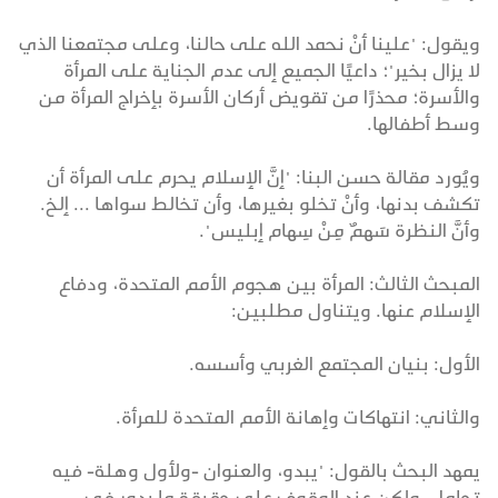
ويقول: "علينا أنْ نحمد الله على حالنا، وعلى مجتمعنا الذي
لا يزال بخير"؛ داعيًا الجميع إلى عدم الجناية على المرأة
والأسرة؛ محذرًا من تقويض أركان الأسرة بإخراج المرأة من
وسط أطفالها.
ويُورد مقالة حسن البنا: "إنَّ الإسلام يحرم على المرأة أن
تكشف بدنها، وأنْ تخلو بغيرها، وأن تخالط سواها ... إلخ.
وأنَّ النظرة سَهمٌ مِنْ سِهام إبليس".
المبحث الثالث: المرأة بين هجوم الأمم المتحدة، ودفاع
الإسلام عنها. ويتناول مطلبين:
الأول: بنيان المجتمع الغربي وأسسه.
والثاني: انتهاكات وإهانة الأمم المتحدة للمرأة.
يمهد البحث بالقول: "يبدو، والعنوان -ولأول وهلة- فيه
تحامل، ولكن عند الوقوف على حقيقة ما يدور في