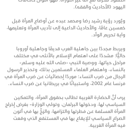
اليهود (الأحاديث والفقه).
ويُورد رؤية رشيد رضا ومحمد عبده عن أوضاع المرأة قبل
خمسين عامًا، والأحاديث الداعية إلى تأديب المرأة وتعليمها،
وآية تحريم الوأد.
ويربط مجددًا بين جاهلية العرب قديمًا وجاهلية أوروبا
حاليًّا؛ مشددًا على اهتمام الإسلام بالأنثى في مختلف
مراحل حياتها، ووصية النبي -صلى الله عليه وسلم-
بالنساء، واهتمام العلماء المسلمين بذلك، وتحذير الرسول
الرجال من ضرب النساء؛ موردًا إحصائيات عن ضرب المرأة في
فرنسا عام 2002، واستبيانًا في بريطانيا عن ضرب النساء.
يرى أنَّ الحضارة الغربية تطالب بحقوق المرأة، والتمكين
السياسي لها، ودخولها البرلمان، وتولي الوزارة- بغرض إخراج
المرأة المسلمة عن فطرتها والتزامها، والزجِّ بها في أتون
الصراع السياسي للإيقاع بها في المستنقع الذي وقعت
فيه المرأة الغربية.