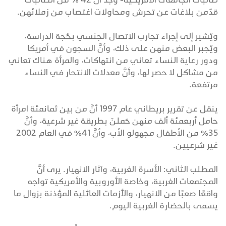
قدّمن بلاغات عن تحرش ومحاولات اغتصاب من زملائهن.
ويُشير إلى إجراء تجارب الاتصال الجنسي بحُجة الدراسة،
ويُجبر البعض منهن على ذلك، وأنَّ السجون في أمريكا
ودور رعاية النساء تعاني من انتهاكات، والمرأة هناك تعاني
من مشاكل لا حصر لها، وأنَّ معدلات الانتحار في النساء
مرتفعة.
ينقل عن تقرير بريطاني عام 1997 أنَّ من بين ثمانمئة امرأة
حامل أربعمئة ألف منهن حَملنَ بطريقة غير شرعية، وأنَّ
35% من الأطفال مجهولو الأب، وأنَّ 41% في العام 2002
غير شرعيين.
المطلب الثاني: الأسرة الغربية، وآثار الانهيار. يرى أنَّ
المجتمعات الغربية، وخاصة الأوروبية والأمريكية تواجه
واقعًا صعبًا من الانهيار، والأزمات العائلية المؤذنة بزوال ما
يسمى بالحضارة الغربية اليوم.