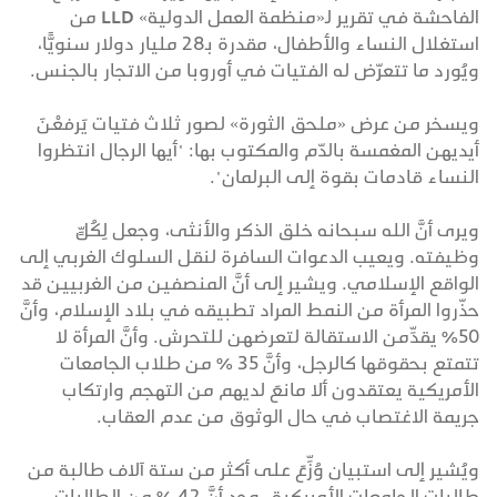
الفاحشة في تقرير لـ«منظمة العمل الدولية» LLD من
استغلال النساء والأطفال، مقدرة بـ28 مليار دولار سنويًّا،
ويُورد ما تتعرّض له الفتيات في أوروبا من الاتجار بالجنس.
ويسخر من عرض «ملحق الثورة» لصور ثلاث فتيات يَرفعْنَ
أيديهن المغمسة بالدّم والمكتوب بها: "أيها الرجال انتظروا
النساء قادمات بقوة إلى البرلمان".
ويرى أنَّ الله سبحانه خلق الذكر والأنثى، وجعل لِكُلٍّ
وظيفته. ويعيب الدعوات السافرة لنقل السلوك الغربي إلى
الواقع الإسلامي. ويشير إلى أنَّ المنصفين من الغربيين قد
حذّروا المرأة من النمط المراد تطبيقه في بلاد الإسلام، وأنَّ
50% يقدِّمن الاستقالة لتعرضهن للتحرش. وأنَّ المرأة لا
تتمتع بحقوقها كالرجل، وأنَّ 35 % من طلاب الجامعات
الأمريكية يعتقدون ألا مانعَ لديهم من التهجم وارتكاب
جريمة الاغتصاب في حال الوثوق من عدم العقاب.
ويُشير إلى استبيان وُزِّعَ على أكثر من ستة آلاف طالبة من
طالبات الجامعات الأمريكية- وجد أنَّ 42 % من الطالبات