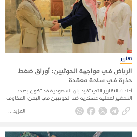
تقارير
الرياض في مواجهة الحوثيين: أوراق ضغط
حذرة في ساحة معقدة
أعادت التقارير التي تفيد بأن السعودية قد تكون بصدد
التحضير لعملية عسكرية ضد الحوثيين في اليمن، المخاوف
من أن تنجر الرياض مجددًا إلى حرب برية مباشرة. لكن الأدلة
المزيد
المتوفرة حاليًا تشير إلى تخطيط احترازي وإعادة تموضع
للقوات، وليس إلى غزو بري سعودي مؤكد.