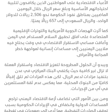
الأعباء الاقتصادية على المواطنين الذين يكافحون لتلبية
احتياجاتهم الأساسية وبلغ سعر الريال خلال اليومين
الماضيين بمناطق نفوذ الحكومة نحو 2,506 ريالات للدولار
الواحد، والريال السعودي إلى 657 ريالًا يمنيًا.
كما أثرت الهجمات الجوية الأمريكية والتوترات الإقليمية
المتصاعدة على آفاق تحقيق السلام المستدام في اليمن
وأعاقت مساعي الاستقرار الاقتصادي في وقت يحتاج فيه
ملايين اليمنيين إلى مساعدات إنسانية لمواجهة خطر
المجاعة والأمراض.
ويبدو أن الحلول المطروحة لتعزيز الاقتصاد واستقرار العملة
لا تزال غير كافية حيث يكتفي البنك المركزي في عدن
بتنفيذ مزادات لدعم الريال، لكن هذه المزادات لم تلق إقبالًا
كافيًا من البنوك المحلية، مما يعكس عدم ثقة المستثمرين
في أي من الإجراءات.
ومن بين الأمور التي تضاعف أزمة الاقتصاد اليمني تراجع
المساعدات الدولية وانخفاض في الإيرادات الحكومية بسبب
توقف الصادرات النفطية، مما أدى إلى صعوبات في تغطية