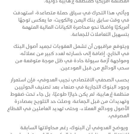
المصنفة أمريكيًا كمنظمة إرهابية دولية.
ويأتي هذا التحرك في سياق حملة متصاعدة، استهدفت
في وقت سابق بنك اليمن والكويت، ما يعكس توجهًا
أمريكيًا واضحًا نحو محاصرة الكيانات المالية المتهمة
بتسهيل التعاملات للجماعة.
ويتوقع مراقبون أن تشمل العقوبات تجميد أصول البنك
في الخارج، إضافة إلى خسارته لعدد كبير من عملائه،
ومواجهة أزمة سيولة حادة في ظل موجة متوقعة من
سحب الودائع من قبل المودعين.
بحسب الصحفي الاقتصادي نجيب العدوفي، فإن استمرار
وجود البنوك التجارية في صنعاء بعد تصنيف الحوثيين
منظمة إرهابية، لم يكن خيارًا طوعيًا، بل جاء تحت ضغوط
وتهديدات من قبل الجماعة، وصلت حد التلويح بمصادرة
الأصول وودائع العملاء، وحتى تهديد العاملين في القطاع
المصرفي.
ويوضح العدوفي أن البنوك، رغم محاولاتها السابقة