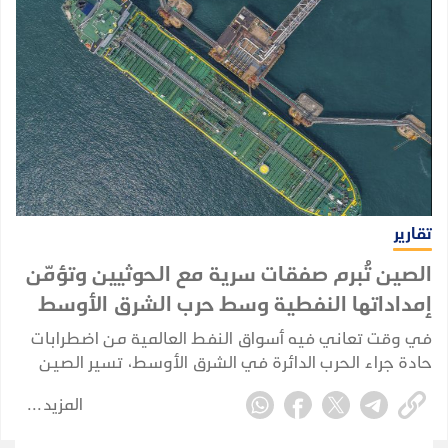
تقارير
الصين تُبرم صفقات سرية مع الحوثيين وتؤمّن
إمداداتها النفطية وسط حرب الشرق الأوسط
في وقت تعاني فيه أسواق النفط العالمية من اضطرابات
حادة جراء الحرب الدائرة في الشرق الأوسط، تسير الصين
في اتجاه مختلف؛ إذ تُبرم صفقاتها الخاصة وتُكرّس نفوذها
المزيد
الاستراتيجي بعيداً عن الأضواء، بينما تتصارع إدارة ترامب
لإعادة فتح مضيق هرمز.