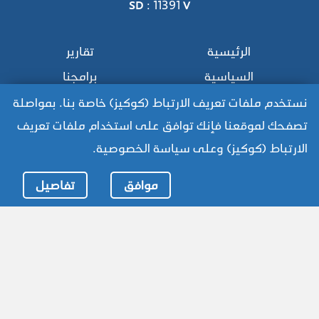
SD : 11391 V
الرئيسية
تقارير
السياسية
برامجنا
محليات
عربي ودولي
نستخدم ملفات تعريف الارتباط (كوكيز) خاصة بنا. بمواصلة
تصفحك لموقعنا فإنك توافق على استخدام ملفات تعريف
من نحن
منوعات
الارتباط (كوكيز) وعلى سياسة الخصوصية.
الأحكام والشروط
كاريكاتير
سياسة الخصوصية
موافق
تفاصيل
مقالات
روابط صفحات بلقيس
BelqeesTV
للوصول للموقع القديم:
https://www.old.belqees.net