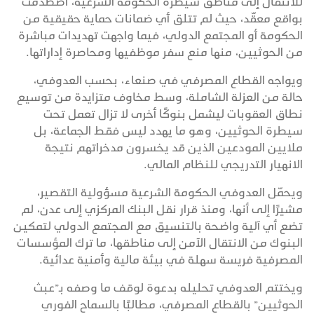
للانتقال إلى مناطق سيطرة الحكومة الشرعية، اصطدمت
بواقع معقّد، حيث لم تتلق أي ضمانات حماية حقيقية من
الحكومة أو المجتمع الدولي، فيما واجهت تهديدات مباشرة
من الحوثيين، منها منع سفر موظفيها ومحاصرة إداراتها.
ويواجه القطاع المصرفي في صنعاء، بحسب العدوفي،
حالة من العزلة الشاملة، وسط مخاوف متزايدة من توسيع
نطاق العقوبات ليشمل بنوكًا أخرى لا تزال تعمل تحت
سيطرة الحوثيين، وهو ما يهدد ليس فقط الجماعة، بل
ملايين المودعين الذين قد يخسرون مدخراتهم نتيجة
الانهيار التدريجي للنظام المالي.
ويحمّل العدوفي الحكومة الشرعية مسؤولية التقصير،
مشيرًا إلى أنها، ومنذ قرار نقل البنك المركزي إلى عدن، لم
تضع أي آلية واضحة بالتنسيق مع المجتمع الدولي لتمكين
البنوك من الانتقال الآمن إلى مناطقها، ما ترك المؤسسات
المصرفية فريسة سهلة في بيئة مالية وأمنية عدائية.
ويختتم العدوفي تحليله بدعوة لوقف ما وصفه بـ”عبث
الحوثيين” بالقطاع المصرفي، مطالبًا بالسماح الفوري