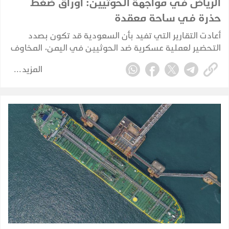
الرياض في مواجهة الحوثيين: أوراق ضغط
حذرة في ساحة معقدة
أعادت التقارير التي تفيد بأن السعودية قد تكون بصدد
التحضير لعملية عسكرية ضد الحوثيين في اليمن، المخاوف
من أن تنجر الرياض مجددًا إلى حرب برية مباشرة. لكن الأدلة
المزيد
المتوفرة حاليًا تشير إلى تخطيط احترازي وإعادة تموضع
للقوات، وليس إلى غزو بري سعودي مؤكد.