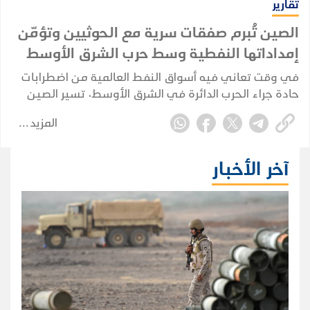
تقارير
الصين تُبرم صفقات سرية مع الحوثيين وتؤمّن
إمداداتها النفطية وسط حرب الشرق الأوسط
في وقت تعاني فيه أسواق النفط العالمية من اضطرابات
حادة جراء الحرب الدائرة في الشرق الأوسط، تسير الصين
في اتجاه مختلف؛ إذ تُبرم صفقاتها الخاصة وتُكرّس نفوذها
المزيد
الاستراتيجي بعيداً عن الأضواء، بينما تتصارع إدارة ترامب
لإعادة فتح مضيق هرمز.
آخر الأخبار