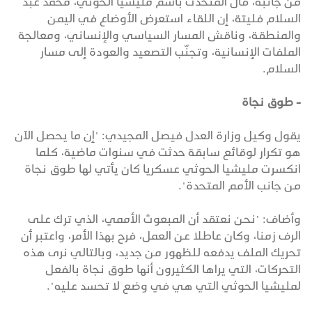
من جانبه، قال المتحدث باسم مليشيا الحوثي، محمد عبد
السلام فليتة، إن اللقاء استعرض الأوضاع في اليمن
والمنطقة، وناقش المسار السياسي والإنساني، ومعالجة
الملفات الإنسانية، وتجنّب التصعيد والعودة إلى مسار
السلام.
- طوق نجاة
يقول وكيل وزارة العدل فيصل المجيدي: "إن ما يحصل الآن
هو تكرار لوقائع سابقة حدثت في سنوات ماضية، كلما
انكسرت مليشيا الحوثي عسكريا كان يأتي لها طوق نجاة
من جانب الأمم المتحدة".
وأضاف: "نحن نعتقد أن المبعوث الأممي، الذي ترك على
الرف زمنا، وكان عاطلا عن العمل، فرح بهذا الأمر، واعتبر أن
تحريك الملف يدفعه للظهور من جديد، وبالتالي نرى هذه
التحركات، التي يراها الكثيرون أنها طوق نجاة بالفعل
لمليشيا الحوثي التي هي في وضع لا تحسد عليه".