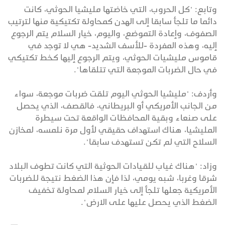
وتابع: "كل الحروب، التي خاضتها مليشيا الحوثي، كانت
دائما ما تلجأ سابقا إلى الهدن كمحاولة تكتيكية منها لترتيب
الصفوف، وإعادة التموضع، واليوم، خيار السلام يتم الرجوع
إليه، وهذه المفردة -للأسف الشديد- هي لا توجد في
قاموس مليشيات الحوثي، ويتم الرجوع إليها كخط تكتيكي
في حال الضربات الموجعة التي تتلقاها".
وأردف: "مليشيا الحوثي اليوم تلقت ضربات موجعة، سواء
من الجانب الأمريكي أو البريطاني، فالقصف، الذي يحصل
على صنعاء وبقية المحافظات الواقعة تحت سيطرة
المليشيا، هناك استهداف حقيقي لأول مرة نلمسه، لمخازن
السلاح التي لم تكن تستهدف سابقا".
وزاد: "هناك غياب للقيادات الحوثية التي كانت تطوف البلاد
شرقا وغربا، شبه يومي، لذا فإن هذا الضغط نتيجة للضربات
الأمريكية جعلها تلجأ إلى خيار السلام لمحاولة تخفيف
الضغط الذي يحصل عليها على الارض".