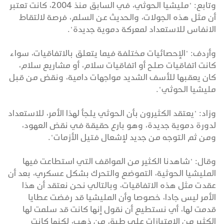
وتابع: "مليشيا الحوثي، في السابق منذ 2004، كانت تعتبر
أن مثل هذه الجولات، والحديث عن السلم، فرصة لالتقاط
الانفاس للاستعداد لمعركة دموية جديدة".
وأردف: "الإحصائيات مختلفة فيما يتعلق بالاتفاقيات، سواء
كانت اتفاقيات صلح أو اتفاقيات سلام، أو مشاريع سلام،
كان يعقبها للأسف الشديد مواجهات دامية، ونقض من قبل
مليشيا الحوثي".
وزاد: "يعتقد الكثيرون بأن الحوثي يلجأ لهذا الأمر، للاستعداد
لدورة دموية جديدة، وهو بارع حقيقة في نقض العهود،
ومن ثم التوجه من جديد لإشعال فتيل الأزمات".
وقال: "شاهدنا الكثير من المواقف التي استطاعت فيها
المليشيا الحوثية، التموضع والتحرك بشكل عسكري، بعد أن
عقدت مثل هذه الاتفاقيات، وبالتالي نحن نعتقد أن هذا
الأمر ليس جادا، خصوصا وأن المليشيا قد رفضت عطايا
قدمت لها، أي نستطيع أن نقول إنها كانت قد سلمت لها
الكثير من الامتيازات على طبق من ذهب، لكنها كانت