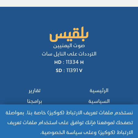
صوت اليمنيين
الترددات على النايل سات
HD : 11334 H
SD : 11391 V
الرئيسية
تقارير
السياسية
برامجنا
محليات
عربي ودولي
نستخدم ملفات تعريف الارتباط (كوكيز) خاصة بنا. بمواصلة
تصفحك لموقعنا فإنك توافق على استخدام ملفات تعريف
من نحن
منوعات
الارتباط (كوكيز) وعلى سياسة الخصوصية.
الأحكام والشروط