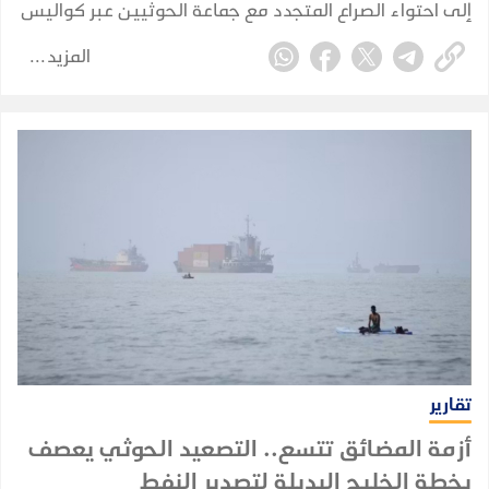
إلى احتواء الصراع المتجدد مع جماعة الحوثيين عبر كواليس
الدبلوماسية، في محاولة لمنع الاشتباكات مع الجماعة
المزيد
المدعومة من إيران من الإضرار بقطاعها النفطي
واقتصادها.
تقارير
أزمة المضائق تتسع.. التصعيد الحوثي يعصف
بخطة الخليج البديلة لتصدير النفط