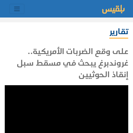
تقارير
على وقع الضربات الأمريكية..
غروندبرغ يبحث في مسقط سبل
إنقاذ الحوثيين