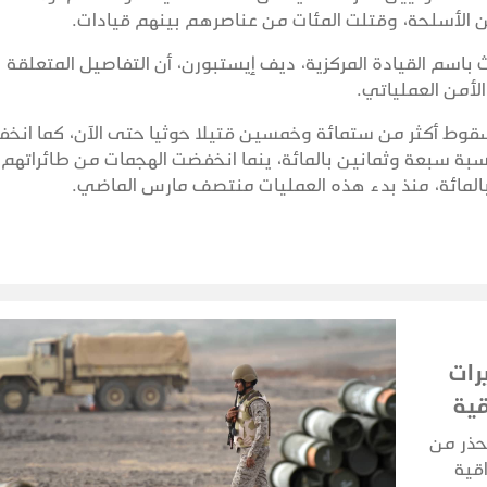
 الأسلحة، وقتلت المئات من عناصرهم بينهم قيادات.
اسم القيادة المركزية، ديف إيستبورن، أن التفاصيل المتعلقة
لأمن العملياتي.
قوط أكثر من ستمائة وخمسين قتيلا حوثيا حتى الآن، كما انخ
نسبة سبعة وثمانين بالمائة، ينما انخفضت الهجمات من طائراتهم
المائة، منذ بدء هذه العمليات منتصف مارس الماضي.
رات
قية
حذر من
قية