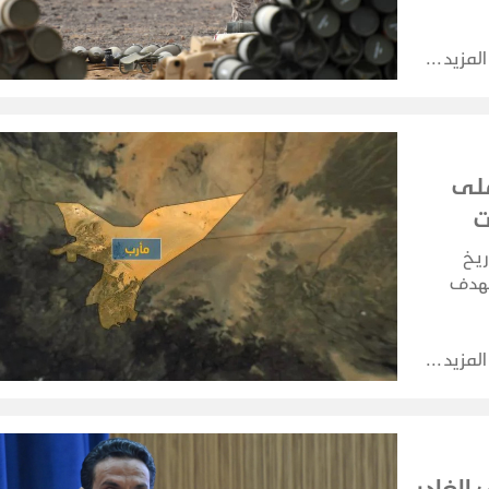
ة.
المزيد
على
ت
ريخ
تهدف
حلية.
المزيد
الغادر