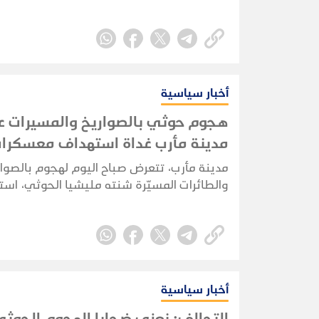
تستهدف منشآت مدنية واقتصادية في المملك
أخبار سياسية
هجوم حوثي بالصواريخ والمسيرات 
مدينة مأرب غداة استهداف معسكرا
حكومية
مدينة مأرب، تتعرض صباح اليوم لهجوم بالصوا
والطائرات المسيّرة شنته مليشيا الحوثي، اس
مواقع شمالي المدينة، وفق ما أكدته مصادر م
أخبار سياسية
التحالف: نعزي ضحايا الهجوم الحوثي 