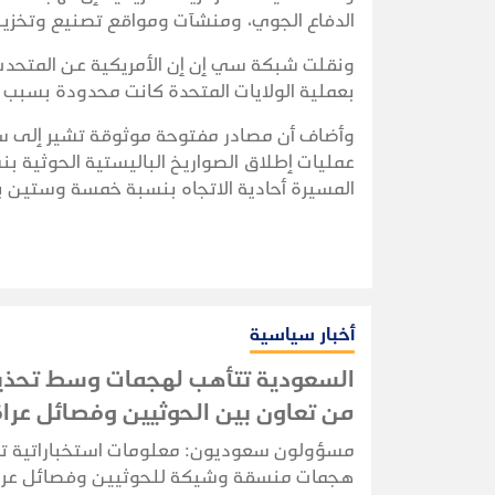
الدفاع الجوي، ومنشآت ومواقع تصنيع وتخزين
ونقلت شبكة سي إن إن الأمريكية عن المتحدث ب
بعملية الولايات المتحدة كانت محدودة بسبب ا
وأضاف أن مصادر مفتوحة موثوقة تشير إلى س
عمليات إطلاق الصواريخ الباليستية الحوثية ب
المسيرة أحادية الاتجاه بنسبة خمسة وستين ب
أخبار سياسية
السعودية تتأهب لهجمات وسط تحذي
من تعاون بين الحوثيين وفصائل عرا
مسؤولون سعوديون: معلومات استخباراتية ت
هجمات منسقة وشيكة للحوثيين وفصائل عرا