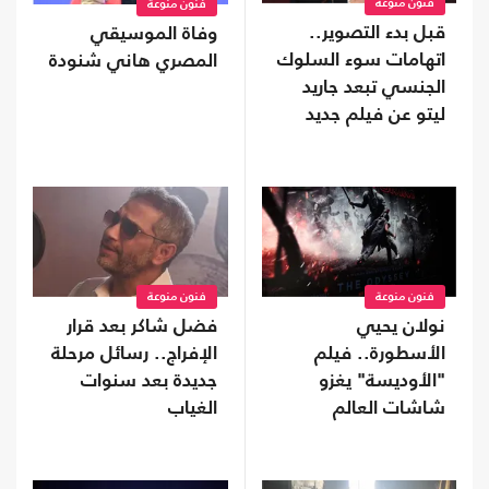
فنون منوعة
فنون منوعة
قبل بدء التصوير..
وفاة الموسيقي
اتهامات سوء السلوك
المصري هاني شنودة
الجنسي تبعد جاريد
ليتو عن فيلم جديد
فنون منوعة
فنون منوعة
نولان يحيي
فضل شاكر بعد قرار
الأسطورة.. فيلم
الإفراج.. رسائل مرحلة
"الأوديسة" يغزو
جديدة بعد سنوات
شاشات العالم
الغياب