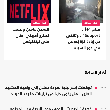
فنون منوعة
فنون منوعة
فيلم "Life
السجن عامين ونصف
Support".. وثائقي
لمخرج أمريكي احتال
عن إبادة غزة يُعرض
على نيتفليكس
في دور السينما
ببريطانيا
أخبار الساعة
09:39
توقعات إسرائيلية بعودة دحلان إلى واجهة المشهد
الغزي.. هل يكون جزءا من ترتيبات ما بعد الحرب؟
09:04
خطبة "الدردير".. الوعي ودور النخبة في المجتمع