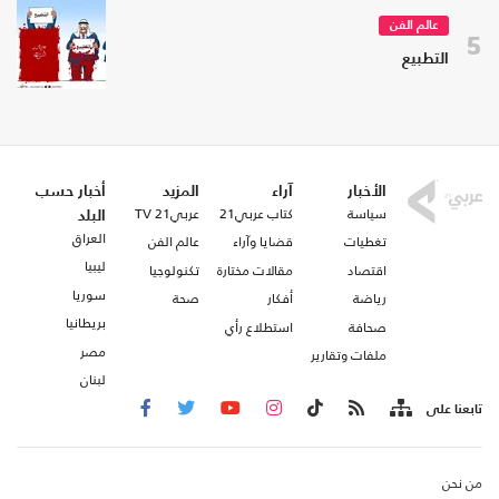
عالم الفن
5
التطبيع
الأخبار
آراء
المزيد
أخبار حسب
سياسة
كتاب عربي21
عربي21 TV
البلد
العراق
تغطيات
قضايا وآراء
عالم الفن
ليبيا
اقتصاد
مقالات مختارة
تكنولوجيا
سوريا
رياضة
أفكار
صحة
بريطانيا
صحافة
استطلاع رأي
مصر
ملفات وتقارير
لبنان
تابعنا على
من نحن