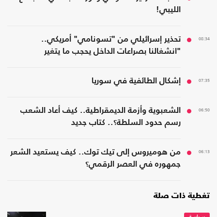
الليبي!
08:34
تحذير إسرائيلي من "تسونامي" أمريكي..
"انشغالنا بصراعات الداخل يحجب ما يتغير
بواشنطن"
07:35
إشكال الطائفية في سوريا
06:50
الشعبوية وأزمة الديمقراطية.. كيف أعاد الشعب
رسم حدود السلطة؟.. كتاب جديد
06:13
من هوميروس إلى تيك توك.. كيف يستعيد الشعر
جمهوره في العصر الرقمي؟
تغطية ذات صلة