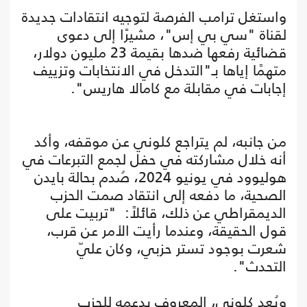
واستغل ترامب الفرصة لتوجيه انتقادات جديدة
لقناة "سي بي إس"، مشيرًا إلى دعوى
قضائية رفعها ضدها بقيمة 23 مليون دولار،
متهمًا إياها بـ"التدخل في الانتخابات وتزييف
إجابات في مقابلة مع كامالا هاريس".
من جانبه، لم يتراجع كلوني عن موقفه، وأكد
أنه خلال مشاركته في حفل لجمع التبرعات في
هوليوود في يونيو 2024، صُدم بحالة بايدن
الصحية، ما دفعه إلى انتقاد صمت الحزب
الديمقراطي عن ذلك، قائلاً: "تربيت على
قول الحقيقة، وعندما رأيت الأمر عن قرب،
شعرت بوجود تستر حزبي، وكان عليّ
التحدث".
ويُعد كلوني، المعروف بدعمه للحزب