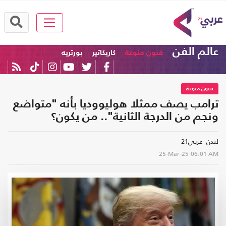
عالم الفن
فنون منوعة
كاريكاتير
بورتريه
فنون منوعة
ترامب يصف ممثلا هوليووديا بأنه "متواضع
ونجم من الدرجة الثانية".. من يكون؟
لندن- عربي21
25-Mar-25
06:01 AM