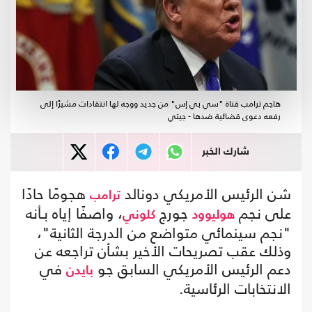
هاجم ترامب قناة "سي بي إس" من جديد ووجه لها انتقادات مشيرًا إلى
رفعه دعوى قضائية ضدها - جيتي
شارك الخبر
شن الرئيس الأمريكي دونالد
هجومًا حادًا
ترامب
على نجم
جورج
، واصفًا إياه بـأنه
هوليوود
كلوني
"نجم سينمائي متواضع من الدرجة الثانية"،
وذلك عقب تصريحات الأخير بشأن تراجعه عن
دعم الرئيس الأمريكي السابق جو
في
بايدن
الانتخابات الرئاسية.