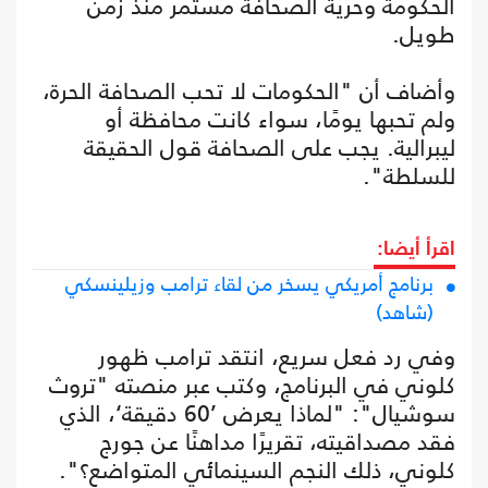
الحكومة وحرية الصحافة مستمر منذ زمن
طويل.
وأضاف أن "الحكومات لا تحب الصحافة الحرة،
ولم تحبها يومًا، سواء كانت محافظة أو
ليبرالية. يجب على الصحافة قول الحقيقة
للسلطة".
اقرأ أيضا:
برنامج أمريكي يسخر من لقاء ترامب وزيلينسكي
(شاهد)
وفي رد فعل سريع، انتقد ترامب ظهور
كلوني في البرنامج، وكتب عبر منصته "تروث
سوشيال": "لماذا يعرض ’60 دقيقة‘، الذي
فقد مصداقيته، تقريرًا مداهنًا عن جورج
كلوني، ذلك النجم السينمائي المتواضع؟".