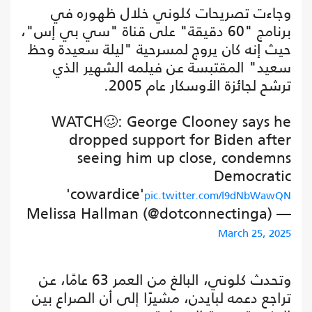
وجاءت تصريحات كلوني خلال ظهوره في
برنامج "60 دقيقة" على قناة "سي بي إس"،
حيث إنه كان يروج لمسرحية "ليلة سعيدة وحظ
سعيد" المقتبسة عن فيلمه الشهير الذي
ترشح لجائزة الأوسكار عام 2005.
WATCH🥴: George Clooney says he
dropped support for Biden after
seeing him up close, condemns
Democratic
'cowardice'
pic.twitter.com/l9dNbWawQN
— Melissa Hallman (@dotconnectinga)
March 25, 2025
وتحدث كلوني، البالغ من العمر 63 عامًا، عن
تراجع دعمه لبايدن، مشيرًا إلى أن الصراع بين