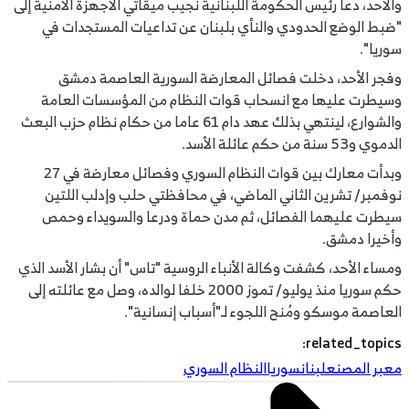
والأحد، دعا رئيس الحكومة اللبنانية نجيب ميقاتي الأجهزة الأمنية إلى
"ضبط الوضع الحدودي والنأي بلبنان عن تداعيات المستجدات في
سوريا".
وفجر الأحد، دخلت فصائل المعارضة السورية العاصمة دمشق
وسيطرت عليها مع انسحاب قوات النظام من المؤسسات العامة
والشوارع، لينتهي بذلك عهد دام 61 عاما من حكام نظام حزب البعث
الدموي و53 سنة من حكم عائلة الأسد.
وبدأت معارك بين قوات النظام السوري وفصائل معارضة في 27
نوفمبر/ تشرين الثاني الماضي، في محافظتي حلب وإدلب اللتين
سيطرت عليهما الفصائل، ثم مدن حماة ودرعا والسويداء وحمص
وأخيرا دمشق.
ومساء الأحد، كشفت وكالة الأنباء الروسية "تاس" أن بشار الأسد الذي
حكم سوريا منذ يوليو/ تموز 2000 خلفا لوالده، وصل مع عائلته إلى
العاصمة موسكو ومُنح اللجوء لـ"أسباب إنسانية".​​​​​​​
:
related_topics
معبر المصنع
لبنان
سوريا
النظام السوري