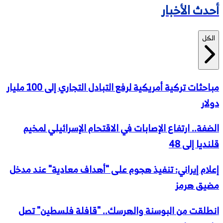
أحدث الأخبار
الكل
مباحثات تركية أمريكية لرفع التبادل التجاري إلى 100 مليار
دولار
الضفة.. ارتفاع الإصابات في الاقتحام الإسرائيلي لمخيم
قلنديا إلى 48
إعلام إيراني: تنفيذ هجوم على "أهداف معادية" عند مدخل
مضيق هرمز
انطلقت من البوسنة والهرسك.. "قافلة فلسطين" تصل