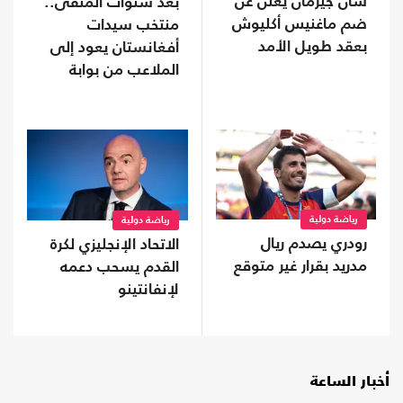
سان جيرمان يعلن عن
بعد سنوات المنفى..
ضم ماغنيس أكليوش
منتخب سيدات
بعقد طويل الأمد
أفغانستان يعود إلى
الملاعب من بوابة
"فيفا"
رياضة دولية
رياضة دولية
رودري يصدم ريال
الاتحاد الإنجليزي لكرة
مدريد بقرار غير متوقع
القدم يسحب دعمه
لإنفانتينو
أخبار الساعة