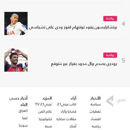
رياضة
4
ريتشارليسون يقود توتنهام لفوز ودي على تشيلسي
رياضة
5
رودري يصدم ريال مدريد بقرار غير متوقع
الأخبار
آراء
المزيد
أخبار حسب
سياسة
كتاب عربي21
عربي21 TV
البلد
العراق
تغطيات
قضايا وآراء
عالم الفن
ليبيا
اقتصاد
مقالات مختارة
تكنولوجيا
سوريا
رياضة
أفكار
صحة