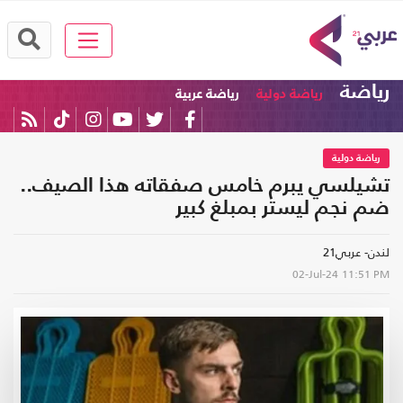
رياضة
رياضة دولية
رياضة عربية
رياضة دولية
تشيلسي يبرم خامس صفقاته هذا الصيف..
ضم نجم ليستر بمبلغ كبير
لندن- عربي21
02-Jul-24
11:51 PM