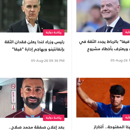
لية
رياضة دولية
فيفا" بالرباط يجدد الثقة في
رئيس وزراء كندا يعلن فقدان الثقة
و ويعترف بأخطاء مشروع
بإنفانتينو ويهاجم إدارة "فيفا"
ر
05-Aug-26
1
05-Aug-26
09:36 PM
لية
رياضة دولية
ا المفتوحة.. ألكاراز
بعد إعلان صفقة محمد صلاح..