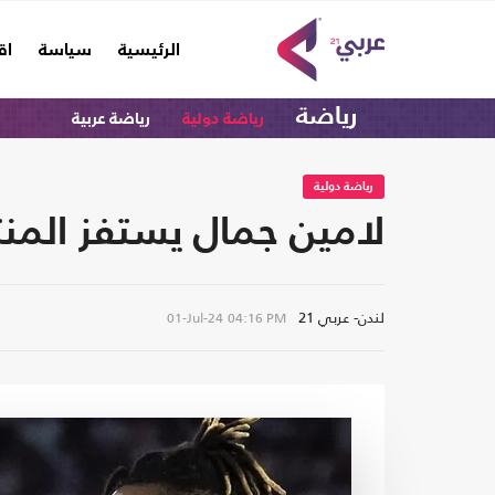
(current)
الرئيسية
سياسة
اق
رياضة
رياضة دولية
رياضة عربية
رياضة دولية
لامين جمال يستفز المنت
لندن- عربي 21
01-Jul-24
04:16 PM