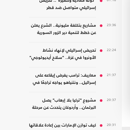
01:16
"دولة معادية وخطيرة".. تحريض
إسرائيلي متواصل ضد قطر
23:36
مشاريع بتكلفة مليونية.. الشرع يعلن
عن خطط لتنمية دير الزور السورية
22:24
تحريض إسرائيلي لإنهاء نشاط
الأونروا في غزة.. "سلاح أيديولوجي"
21:37
معاريف: ترامب يفرض إيقاعه على
إسرائيل.. ونتنياهو يواجه تراجعًا في
هامش القرار
20:37
مشروع "تركيا بلا إرهاب" يصل
البرلمان.. وأردوغان يتحدث عن مرحلة
جديدة
20:31
كيف توازن الإمارات بين إعادة علاقاتها