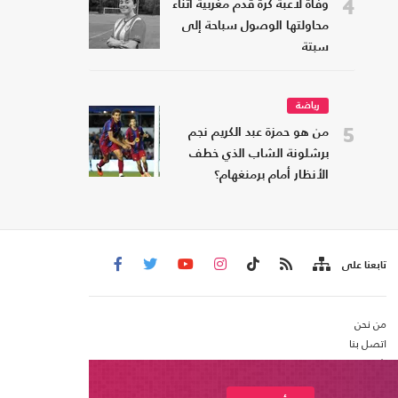
4
وفاة لاعبة كرة قدم مغربية أثناء
محاولتها الوصول سباحة إلى
سبتة
رياضة
5
من هو حمزة عبد الكريم نجم
برشلونة الشاب الذي خطف
الأنظار أمام برمنغهام؟
تابعنا على
من نحن
اتصل بنا
شروط الاستخدام
عربي21 ، جميع الحقوق محفوظة @ 2020