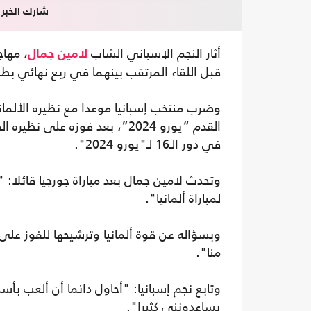
شارك الخبر
أثار النجم الإسباني الشاب
، مهاج
لامين جمال
قبل اللقاء المرتقب بينهما في ربع نهائي بطو
وضرب منتخب إسبانيا موعدا مع نظيره الألماني
القدم “يورو 2024”، بعد فوزه 
في دور الـ16 لـ"يورو 2024".
وتحدث لامين جمال بعد مباراة جورجيا قائلا:
لمباراة ألمانيا".
وبسؤاله عن قوة ألمانيا وترشيحها للفوز على 
منا".
وتابع نجم إسبانيا: "أحاول دائما أن ألعب بأ
يساعدونني كثيرا".