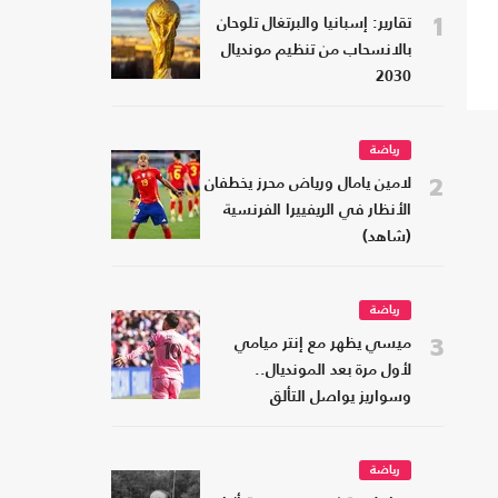
1
تقارير: إسبانيا والبرتغال تلوحان
بالانسحاب من تنظيم مونديال
2030
رياضة
2
لامين يامال ورياض محرز يخطفان
الأنظار في الريفييرا الفرنسية
(شاهد)
رياضة
3
ميسي يظهر مع إنتر ميامي
لأول مرة بعد المونديال..
وسواريز يواصل التألق
رياضة