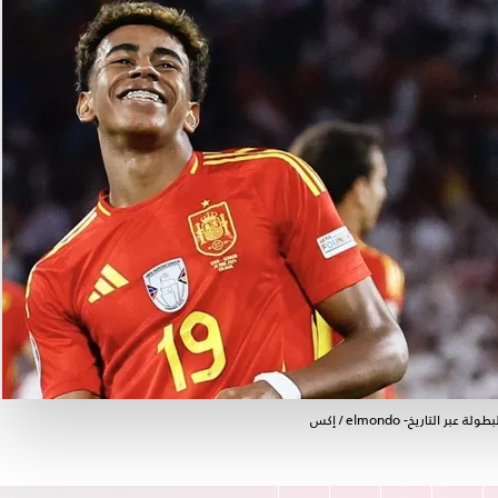
اريخ- elmondo / إكس